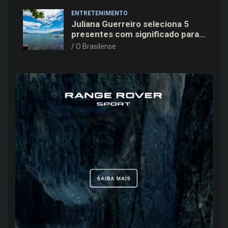
ENTRETENIMENTO
Juliana Guerreiro seleciona 5
presentes com significado para
o Dia dos Pais
O Brasilense