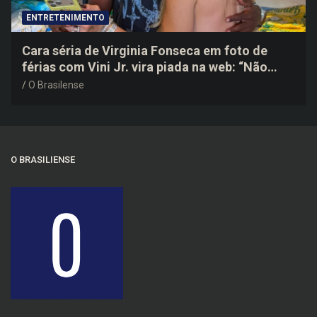
ENTRETENIMENTO
Cara séria de Virginia Fonseca em foto de
férias com Vini Jr. vira piada na web: “Não
disfarçou”
O Brasilense
O BRASILIENSE