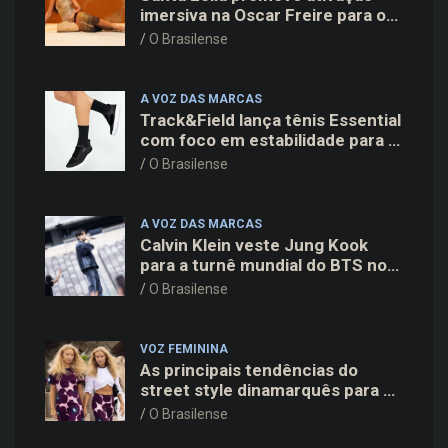
imersiva na Oscar Freire para o
lançamento da coleção Verão 27
O Brasilense
A VOZ DAS MARCAS
Track&Field lança tênis Essential
com foco em estabilidade para a
rotina de treinos
O Brasilense
A VOZ DAS MARCAS
Calvin Klein veste Jung Kook
para a turnê mundial do BTS nos
Estados Unidos
O Brasilense
VOZ FEMININA
As principais tendências do
street style dinamarquês para a
temporada
O Brasilense