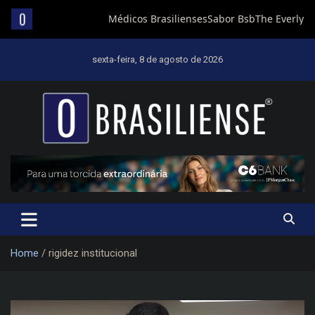
Skip
to
sexta-feira, 8 de agosto de 2026
content
Um diário de notícias que trabalha por Brasília
Home
rigidez institucional