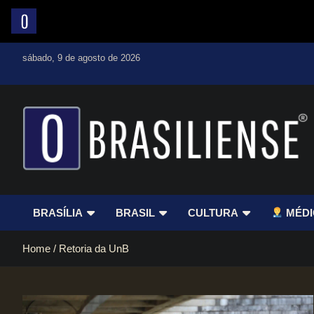
Skip
sábado, 9 de agosto de 2026
to
content
Um diário de notícias que trabalha por Brasília
BRASÍLIA
BRASIL
CULTURA
MÉDI
Home
Retoria da UnB