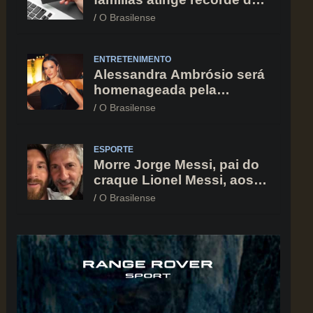
82% em julho; cartão de
O Brasilense
crédito segue como
principal vilão
ENTRETENIMENTO
Alessandra Ambrósio será
homenageada pela
BrazilFoundation no New
O Brasilense
York Gala 2026
ESPORTE
Morre Jorge Messi, pai do
craque Lionel Messi, aos
68 anos na Argentina
O Brasilense