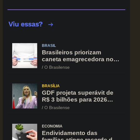
BRASIL
Brasileiros priorizam
caneta emagrecedora no
orçamento mesmo em
O Brasilense
situação de aperto
financeiro
BRASÍLIA
GDF projeta superávit de
R$ 3 bilhões para 2026
após registrar recuo no
O Brasilense
déficit
ECONOMIA
Endividamento das
famílias atinge recorde de