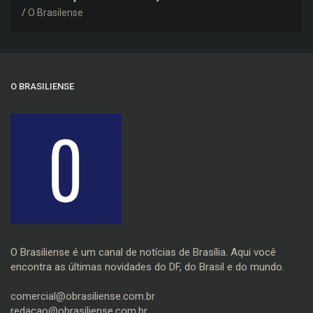
negativo e elogiou o trabalho dos agentes de
O Brasilense
trânsito
O BRASILIENSE
O Brasiliense é um canal de notícias de Brasília. Aqui você
encontra as últimas novidades do DF, do Brasil e do mundo.
comercial@obrasiliense.com.br
redacao@obrasiliense.com.br