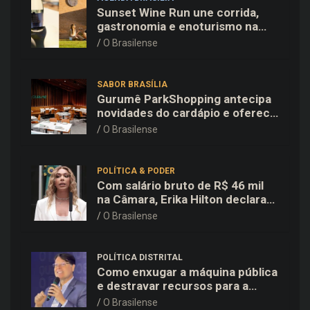
Sunset Wine Run une corrida,
gastronomia e enoturismo na
Vinícola Brasília
O Brasilense
SABOR BRASÍLIA
Gurumê ParkShopping antecipa
novidades do cardápio e oferece
25% de desconto no delivery
O Brasilense
para o Dia dos Pais
POLÍTICA & PODER
Com salário bruto de R$ 46 mil
na Câmara, Erika Hilton declara
patrimônio de R$ 15,9 mil ao TSE
O Brasilense
POLÍTICA DISTRITAL
Como enxugar a máquina pública
e destravar recursos para a
saúde e educação no DF
O Brasilense