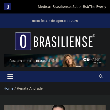
Skip
to
sexta-feira, 8 de agosto de 2026
content
Um diário de notícias que trabalha por Brasília
Home
Renata Andrade