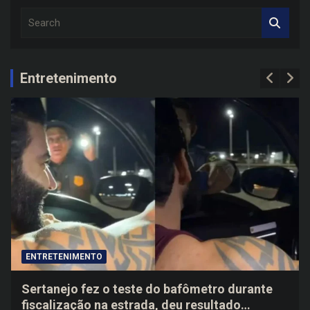
S
e
a
r
c
Entretenimento
h
ENTRETENIMENTO
Sertanejo fez o teste do bafômetro durante
fiscalização na estrada, deu resultado