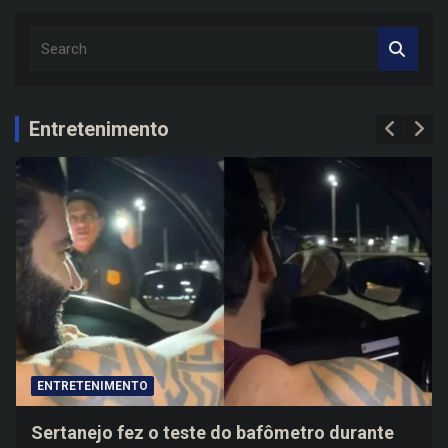
S
e
a
r
c
Entretenimento
h
ENTRETENIMENTO
Sertanejo fez o teste do bafômetro durante