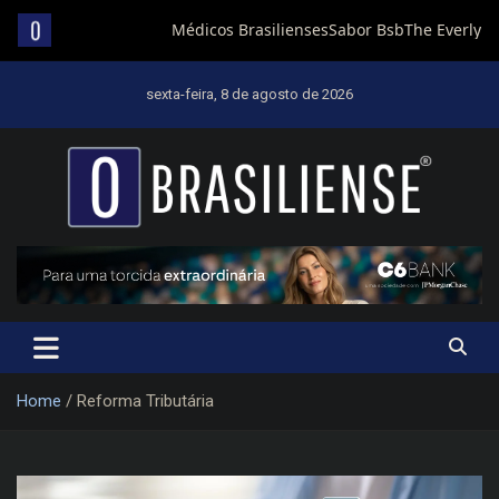
Skip
to
sexta-feira, 8 de agosto de 2026
content
Um diário de notícias que trabalha por Brasília
Home
Reforma Tributária