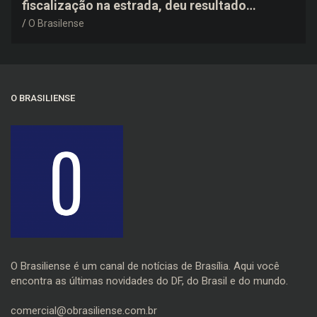
fiscalização na estrada, deu resultado
negativo e elogiou o trabalho dos agentes de
O Brasilense
trânsito
O BRASILIENSE
O Brasiliense é um canal de notícias de Brasília. Aqui você
encontra as últimas novidades do DF, do Brasil e do mundo.
comercial@obrasiliense.com.br