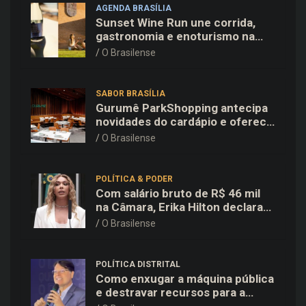
AGENDA BRASÍLIA
Sunset Wine Run une corrida,
gastronomia e enoturismo na
Vinícola Brasília
O Brasilense
SABOR BRASÍLIA
Gurumê ParkShopping antecipa
novidades do cardápio e oferece
25% de desconto no delivery
O Brasilense
para o Dia dos Pais
POLÍTICA & PODER
Com salário bruto de R$ 46 mil
na Câmara, Erika Hilton declara
patrimônio de R$ 15,9 mil ao TSE
O Brasilense
POLÍTICA DISTRITAL
Como enxugar a máquina pública
e destravar recursos para a