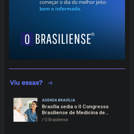
AGENDA BRASÍLIA
Brasília sedia o II Congresso
Brasiliense de Medicina de
Família e Comunidade na Fiocruz
O Brasilense