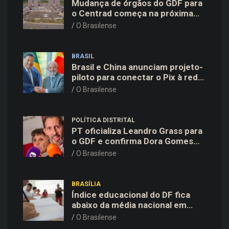
Mudança de órgãos do GDF para
o Centrad começa na próxima
semana, anuncia Celina Leão
O Brasilense
BRASIL
Brasil e China anunciam projeto-
piloto para conectar o Pix à rede
de pagamentos chinesa
O Brasilense
POLÍTICA DISTRITAL
PT oficializa Leandro Grass para
o GDF e confirma Dora Gomes
como vice na chapa majoritária
O Brasilense
BRASÍLIA
Índice educacional do DF fica
abaixo da média nacional em
todas as etapas de ensino,
O Brasilense
aponta Ideb