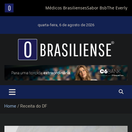
Skip
to
quarta-feira, 6 de agosto de 2026
content
Um diário de notícias que trabalha por Brasília
Home
Receita do DF