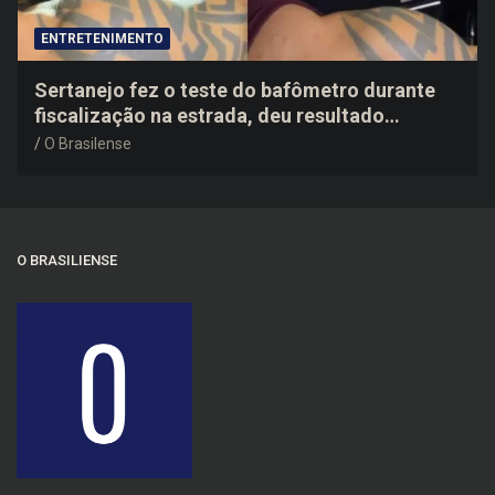
ENTRETENIMENTO
Sertanejo fez o teste do bafômetro durante
fiscalização na estrada, deu resultado
negativo e elogiou o trabalho dos agentes de
O Brasilense
trânsito
O BRASILIENSE