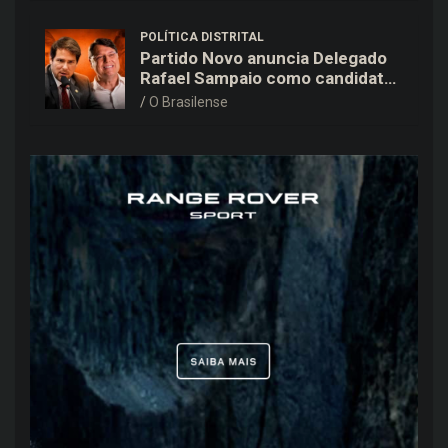
POLÍTICA DISTRITAL
Partido Novo anuncia Delegado
Rafael Sampaio como candidato
a vice-governador na chapa de
O Brasilense
Kiko Caputo