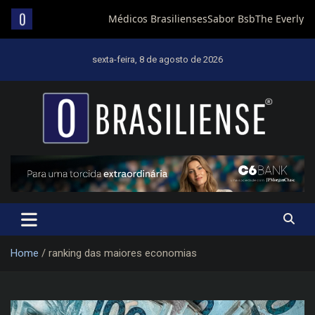
Skip
to
sexta-feira, 8 de agosto de 2026
content
Um diário de notícias que trabalha por Brasília
Home
ranking das maiores economias