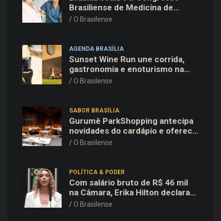
Brasiliense de Medicina de
Família e Comunidade na Fiocruz
O Brasilense
AGENDA BRASÍLIA
Sunset Wine Run une corrida,
gastronomia e enoturismo na
Vinícola Brasília
O Brasilense
SABOR BRASÍLIA
Gurumê ParkShopping antecipa
novidades do cardápio e oferece
25% de desconto no delivery
O Brasilense
para o Dia dos Pais
POLÍTICA & PODER
Com salário bruto de R$ 46 mil
na Câmara, Erika Hilton declara
patrimônio de R$ 15,9 mil ao TSE
O Brasilense