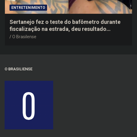
ENTRETENIMENTO
Sertanejo fez o teste do bafômetro durante
fiscalização na estrada, deu resultado
negativo e elogiou o trabalho dos agentes de
O Brasilense
trânsito
O BRASILIENSE