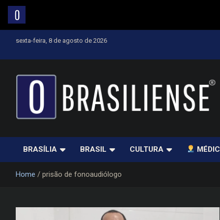
Skip
sexta-feira, 8 de agosto de 2026
to
content
Um diário de notícias que trabalha por Brasília
BRASÍLIA
BRASIL
CULTURA
MÉDIC
Home
prisão de fonoaudiólogo