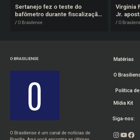
Sertanejo fez o teste do
Virginia
bafômetro durante fiscalização
Jr. apos
na estrada, deu resultado
anos 200
O Brasilense
O Brasilen
negativo e elogiou o trabalho
despedid
dos agentes de trânsito
O BRASILIENSE
Matérias
O Brasilien
Política d
Mídia Kit
Siga-nos:
O Brasiliense é um canal de notícias de
Instagr
Youtu
Fac
Brasília. Aqui você encontra as últimas