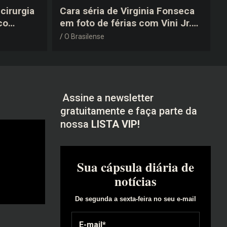
cirurgia
Cara séria de Virginia Fonseca
co
em foto de férias com Vini Jr.
após a
vira piada na web: “Não
O Brasilense
disfarçou”
Assine a newsletter
gratuitamente e faça parte da
nossa
LISTA VIP!
Sua cápsula diária de
notícias
De segunda a sexta-feira no seu e-mail