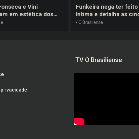
 Fonseca e Vini
Funkeira nega ter feito 
tam em estética dos
íntima e detalha as cin
0 em festa de
plásticas que realizou 
se
O Brasilense
a do jogador
gravidez
TV O Brasiliense
se
e privacidade
am
be
ebook