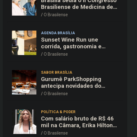
Brasília sedia o II Congresso
Brasiliense de Medicina de
Família e Comunidade na
O Brasilense
Fiocruz
AGENDA BRASÍLIA
Sunset Wine Run une
corrida, gastronomia e
enoturismo na Vinícola
O Brasilense
Brasília
SABOR BRASÍLIA
Gurumê ParkShopping
antecipa novidades do
cardápio e oferece 25% de
O Brasilense
desconto no delivery para o
Dia dos Pais
POLÍTICA & PODER
Com salário bruto de R$ 46
mil na Câmara, Erika Hilton
declara patrimônio de R$
O Brasilense