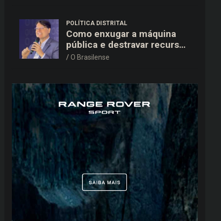
15,9 mil ao TSE
POLÍTICA DISTRITAL
Como enxugar a máquina
pública e destravar recursos
para a saúde e educação no
O Brasilense
DF