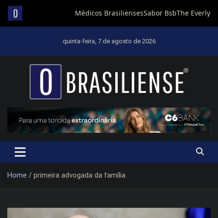
Skip
to
quinta-feira, 7 de agosto de 2026
content
Um diário de notícias que trabalha por Brasília
Home
primeira advogada da família