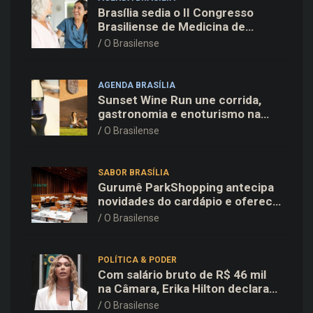
Brasília sedia o II Congresso
Brasiliense de Medicina de
Família e Comunidade na Fiocruz
O Brasilense
AGENDA BRASÍLIA
Sunset Wine Run une corrida,
gastronomia e enoturismo na
Vinícola Brasília
O Brasilense
SABOR BRASÍLIA
Gurumê ParkShopping antecipa
novidades do cardápio e oferece
25% de desconto no delivery
O Brasilense
para o Dia dos Pais
POLÍTICA & PODER
Com salário bruto de R$ 46 mil
na Câmara, Erika Hilton declara
patrimônio de R$ 15,9 mil ao TSE
O Brasilense