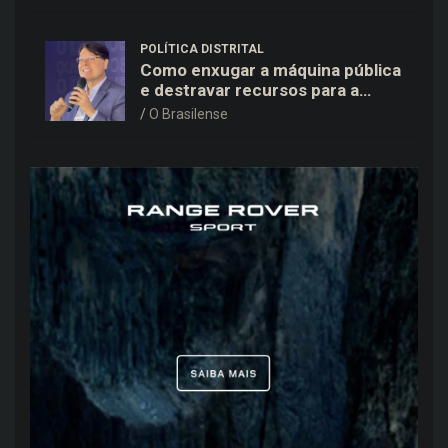
POLÍTICA DISTRITAL
Como enxugar a máquina pública
e destravar recursos para a
saúde e educação no DF
O Brasilense