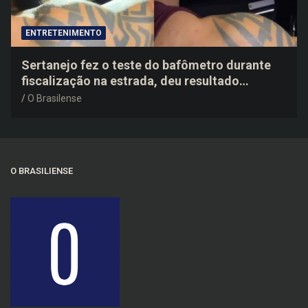
ENTRETENIMENTO
Sertanejo fez o teste do bafômetro durante
fiscalização na estrada, deu resultado
negativo e elogiou o trabalho dos agentes de
O Brasilense
trânsito
O BRASILIENSE