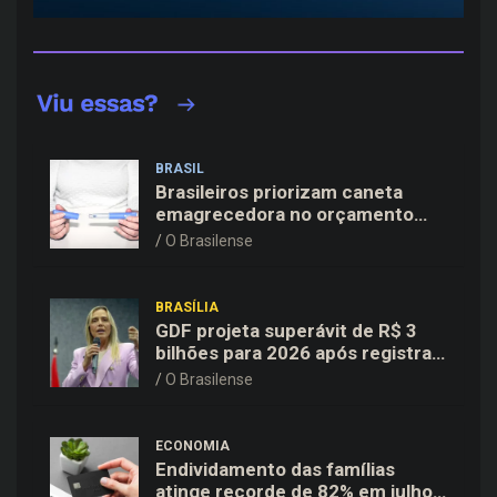
BRASIL
Brasileiros priorizam caneta
emagrecedora no orçamento
mesmo em situação de aperto
O Brasilense
financeiro
BRASÍLIA
GDF projeta superávit de R$ 3
bilhões para 2026 após registrar
recuo no déficit
O Brasilense
ECONOMIA
Endividamento das famílias
atinge recorde de 82% em julho;