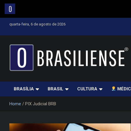
Skip
quarta-feira, 6 de agosto de 2026
to
content
Um diário de notícias que trabalha por Brasília
BRASÍLIA
BRASIL
CULTURA
MÉDIC
Home
PIX Judicial BRB