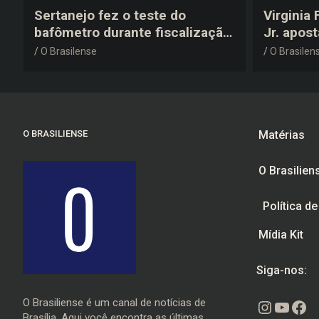
Sertanejo fez o teste do
Virginia
bafômetro durante fiscalização
Jr. apos
na estrada, deu resultado
anos 200
O Brasilense
O Brasilen
negativo e elogiou o trabalho
despedid
dos agentes de trânsito
O BRASILIENSE
Matérias
O Brasilien
Política d
Mídia Kit
Siga-nos:
O Brasiliense é um canal de notícias de
Instagr
Youtu
Fac
Brasília. Aqui você encontra as últimas