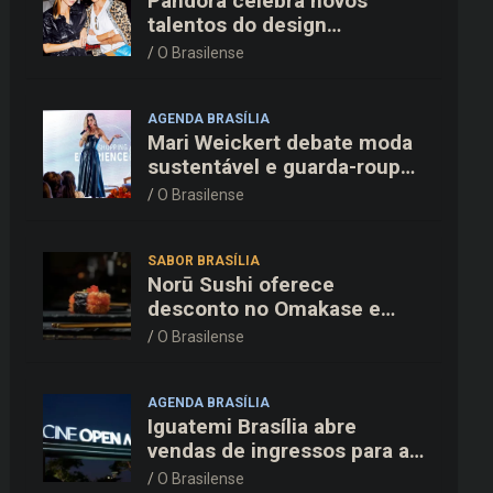
Pandora celebra novos
talentos do design
dinamarquês em jantar
O Brasilense
exclusivo no restaurante
Daphne em Copenhague
AGENDA BRASÍLIA
Mari Weickert debate moda
sustentável e guarda-roupa
inteligente no ParkShopping
O Brasilense
SABOR BRASÍLIA
Norū Sushi oferece
desconto no Omakase e
cortesia completa para os
O Brasilense
pais neste domingo (09/08)
AGENDA BRASÍLIA
Iguatemi Brasília abre
vendas de ingressos para a
3ª edição do Cine Open Air
O Brasilense