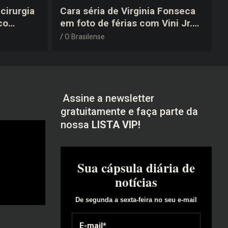
cirurgia
Cara séria de Virginia Fonseca
co
em foto de férias com Vini Jr.
após a
vira piada na web: “Não
O Brasilense
disfarçou”
Assine a newsletter
gratuitamente e faça parte da
nossa
LISTA VIP!
Sua cápsula diária de
notícias
De segunda a sexta-feira no seu e-mail