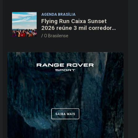
AGENDA BRASÍLIA
Flying Run Caixa Sunset
2026 reúne 3 mil corredores
na pista do Aeroporto de
O Brasilense
Brasília neste sábado (8)