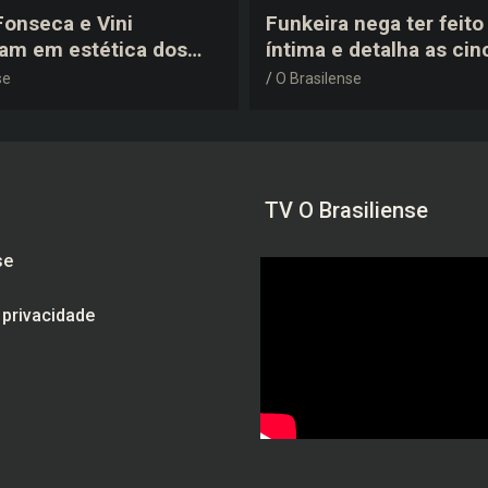
 Fonseca e Vini
Funkeira nega ter feito 
tam em estética dos
íntima e detalha as cin
0 em festa de
plásticas que realizou 
se
O Brasilense
a do jogador
gravidez
TV O Brasiliense
se
e privacidade
am
be
ebook