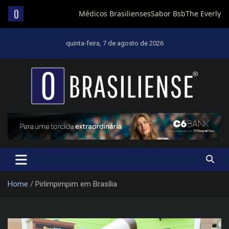
Skip
to
quinta-feira, 7 de agosto de 2026
content
Um diário de notícias que trabalha por Brasília
Home
Pirlimpimpim em Brasília