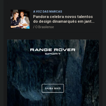
DF
A VOZ DAS MARCAS
Pandora celebra novos talentos
do design dinamarquês em jantar
exclusivo no restaurante Daphne
O Brasilense
em Copenhague