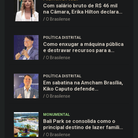
Com salário bruto de R$ 46 mil
na Câmara, Erika Hilton declara
patrimônio de R$ 15,9 mil ao TSE
O Brasilense
POLÍTICA DISTRITAL
Como enxugar a máquina pública
e destravar recursos para a
saúde e educação no DF
O Brasilense
POLÍTICA DISTRITAL
Em sabatina na Amcham Brasília,
Kiko Caputo defende
modernização e plano para
O Brasilense
destravar o desenvolvimento do
DF
MONUMENTAL
Bali Park se consolida como o
principal destino de lazer familiar
para o Dia dos Pais no entorno do
O Brasilense