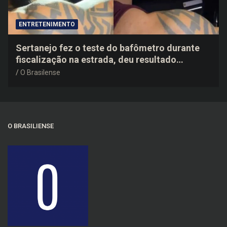
ENTRETENIMENTO
Sertanejo fez o teste do bafômetro durante
fiscalização na estrada, deu resultado
negativo e elogiou o trabalho dos agentes de
O Brasilense
trânsito
O BRASILIENSE