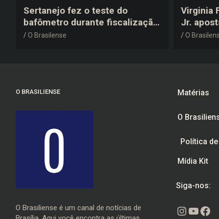
Sertanejo fez o teste do
Virginia
bafômetro durante fiscalização
Jr. apos
na estrada, deu resultado
anos 200
O Brasilense
O Brasilen
negativo e elogiou o trabalho
despedid
dos agentes de trânsito
O BRASILIENSE
Matérias
O Brasilien
Política d
Mídia Kit
Siga-nos:
O Brasiliense é um canal de notícias de
Instagr
Youtu
Fac
Brasília. Aqui você encontra as últimas