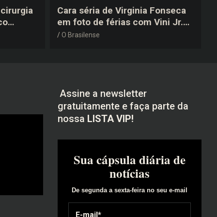
cirurgia
Cara séria de Virginia Fonseca
co
em foto de férias com Vini Jr.
após a
vira piada na web: “Não
O Brasilense
disfarçou”
Assine a newsletter
gratuitamente e faça parte da
nossa
LISTA VIP!
Sua cápsula diária de
notícias
De segunda a sexta-feira no seu e-mail