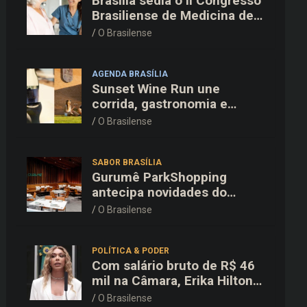
Brasília sedia o II Congresso
Brasiliense de Medicina de
Família e Comunidade na
O Brasilense
Fiocruz
AGENDA BRASÍLIA
Sunset Wine Run une
corrida, gastronomia e
enoturismo na Vinícola
O Brasilense
Brasília
SABOR BRASÍLIA
Gurumê ParkShopping
antecipa novidades do
cardápio e oferece 25% de
O Brasilense
desconto no delivery para o
Dia dos Pais
POLÍTICA & PODER
Com salário bruto de R$ 46
mil na Câmara, Erika Hilton
declara patrimônio de R$
O Brasilense