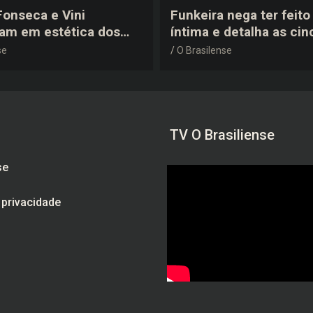
 Fonseca e Vini
Funkeira nega ter feito 
tam em estética dos
íntima e detalha as cin
0 em festa de
plásticas que realizou 
se
O Brasilense
a do jogador
gravidez
TV O Brasiliense
se
e privacidade
am
be
ebook