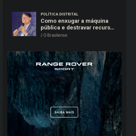
15,9 mil ao TSE
POLÍTICA DISTRITAL
Como enxugar a máquina
pública e destravar recursos
para a saúde e educação no
O Brasilense
DF