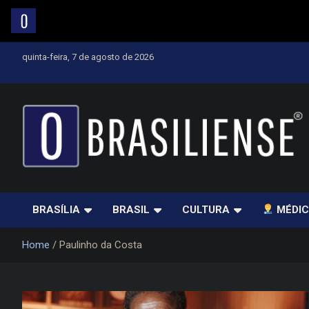
Skip
quinta-feira, 7 de agosto de 2026
to
content
Um diário de notícias que trabalha por Brasília
BRASÍLIA
BRASIL
CULTURA
MÉDIC
Home
Paulinho da Costa