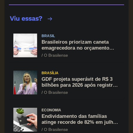
BRASIL
Brasileiros priorizam caneta
emagrecedora no orçamento
mesmo em situação de aperto
O Brasilense
financeiro
BRASÍLIA
GDF projeta superávit de R$ 3
bilhões para 2026 após registrar
recuo no déficit
O Brasilense
ECONOMIA
Endividamento das famílias
atinge recorde de 82% em julho;
cartão de crédito segue como
O Brasilense