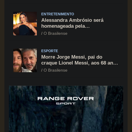
principal vilão
ENTRETENIMENTO
Alessandra Ambrósio será
homenageada pela
BrazilFoundation no New York
O Brasilense
Gala 2026
ESPORTE
Morre Jorge Messi, pai do
craque Lionel Messi, aos 68 anos
na Argentina
O Brasilense