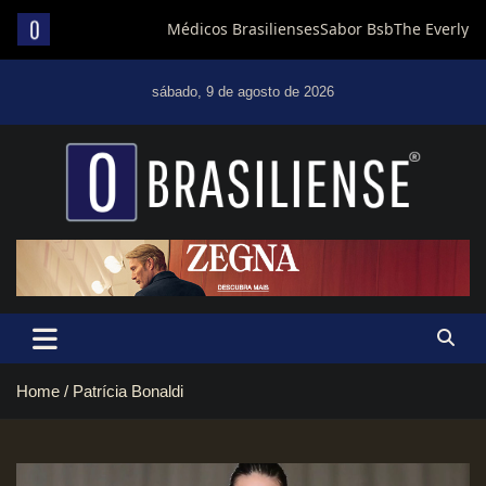
Skip
to
sábado, 9 de agosto de 2026
content
Um diário de notícias que trabalha por Brasília
Home
Patrícia Bonaldi