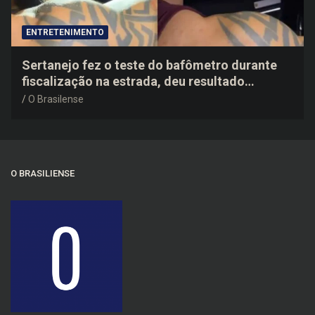
ENTRETENIMENTO
Sertanejo fez o teste do bafômetro durante
fiscalização na estrada, deu resultado
negativo e elogiou o trabalho dos agentes de
O Brasilense
trânsito
O BRASILIENSE