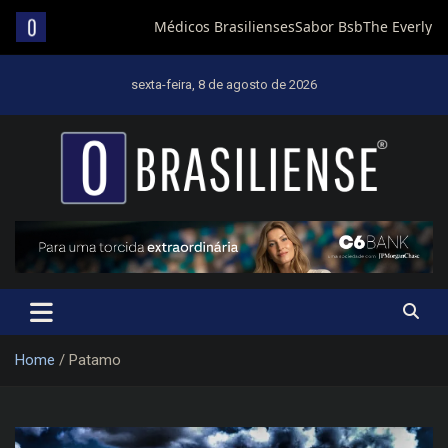
Skip
to
sexta-feira, 8 de agosto de 2026
content
Um diário de notícias que trabalha por Brasília
Home
Patamo