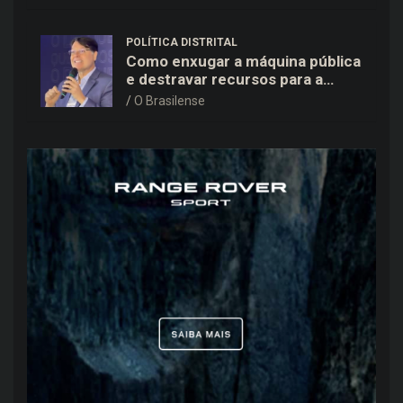
POLÍTICA DISTRITAL
Como enxugar a máquina pública
e destravar recursos para a
saúde e educação no DF
O Brasilense