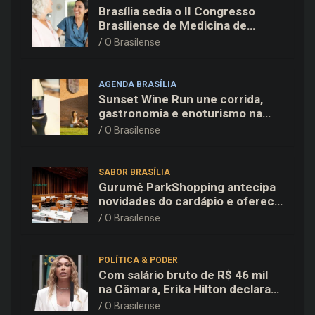
Brasília sedia o II Congresso
Brasiliense de Medicina de
Família e Comunidade na Fiocruz
O Brasilense
AGENDA BRASÍLIA
Sunset Wine Run une corrida,
gastronomia e enoturismo na
Vinícola Brasília
O Brasilense
SABOR BRASÍLIA
Gurumê ParkShopping antecipa
novidades do cardápio e oferece
25% de desconto no delivery
O Brasilense
para o Dia dos Pais
POLÍTICA & PODER
Com salário bruto de R$ 46 mil
na Câmara, Erika Hilton declara
patrimônio de R$ 15,9 mil ao TSE
O Brasilense