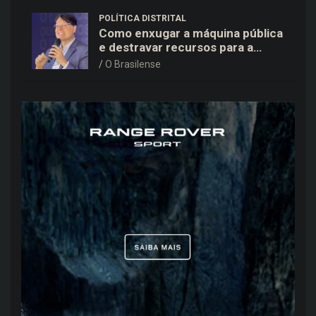
POLÍTICA DISTRITAL
Como enxugar a máquina pública
e destravar recursos para a
saúde e educação no DF
O Brasilense