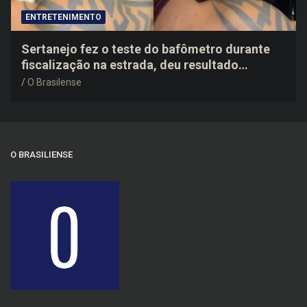
ENTRETENIMENTO
Sertanejo fez o teste do bafômetro durante
fiscalização na estrada, deu resultado
negativo e elogiou o trabalho dos agentes de
O Brasilense
trânsito
O BRASILIENSE