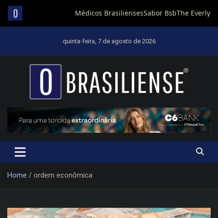
Skip
to
quinta-feira, 7 de agosto de 2026
content
Um diário de notícias que trabalha por Brasília
Home
ordem econômica