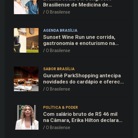
Brasiliense de Medicina de
Família e Comunidade na Fiocruz
O Brasilense
AGENDA BRASÍLIA
Sunset Wine Run une corrida,
gastronomia e enoturismo na
Vinícola Brasília
O Brasilense
SABOR BRASÍLIA
Gurumê ParkShopping antecipa
novidades do cardápio e oferece
25% de desconto no delivery
O Brasilense
para o Dia dos Pais
POLÍTICA & PODER
Com salário bruto de R$ 46 mil
na Câmara, Erika Hilton declara
patrimônio de R$ 15,9 mil ao TSE
O Brasilense