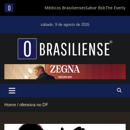
Skip
to
sábado, 9 de agosto de 2026
content
Um diário de notícias que trabalha por Brasília
Home
ofensiva no DF