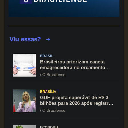
BRASIL
Brasileiros priorizam caneta
emagrecedora no orçamento
mesmo em situação de aperto
O Brasilense
financeiro
BRASÍLIA
GDF projeta superávit de R$ 3
bilhões para 2026 após registrar
recuo no déficit
O Brasilense
ECONOMIA