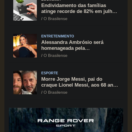
Endividamento das famílias
atinge recorde de 82% em julho;
cartão de crédito segue como
O Brasilense
principal vilão
ENTRETENIMENTO
Alessandra Ambrósio será
homenageada pela
BrazilFoundation no New York
O Brasilense
Gala 2026
ESPORTE
Morre Jorge Messi, pai do
craque Lionel Messi, aos 68 anos
na Argentina
O Brasilense