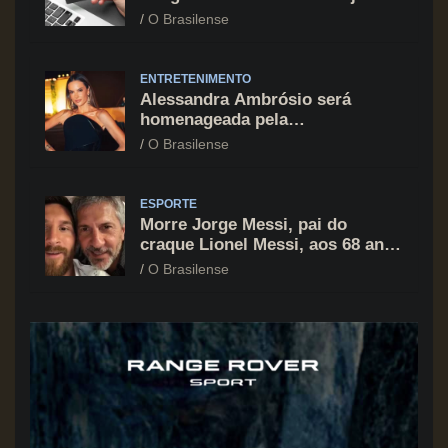
cartão de crédito segue como
O Brasilense
principal vilão
ENTRETENIMENTO
Alessandra Ambrósio será
homenageada pela
BrazilFoundation no New York
O Brasilense
Gala 2026
ESPORTE
Morre Jorge Messi, pai do
craque Lionel Messi, aos 68 anos
na Argentina
O Brasilense