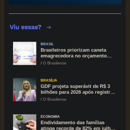
BRASIL
Brasileiros priorizam caneta
emagrecedora no orçamento
mesmo em situação de aperto
O Brasilense
financeiro
BRASÍLIA
GDF projeta superávit de R$ 3
bilhões para 2026 após registrar
recuo no déficit
O Brasilense
ECONOMIA
Endividamento das famílias
atinge recorde de 82% em julho;