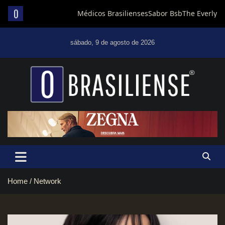
Skip
to
sábado, 9 de agosto de 2026
content
Um diário de notícias que trabalha por Brasília
Home
Network