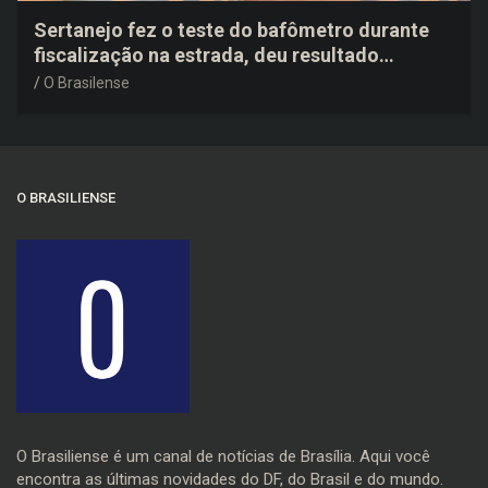
Sertanejo fez o teste do bafômetro durante
fiscalização na estrada, deu resultado
negativo e elogiou o trabalho dos agentes de
O Brasilense
trânsito
O BRASILIENSE
O Brasiliense é um canal de notícias de Brasília. Aqui você
encontra as últimas novidades do DF, do Brasil e do mundo.