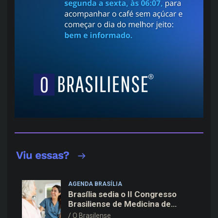
AGENDA BRASÍLIA
Brasília sedia o II Congresso
Brasiliense de Medicina de
Família e Comunidade na Fiocruz
O Brasilense