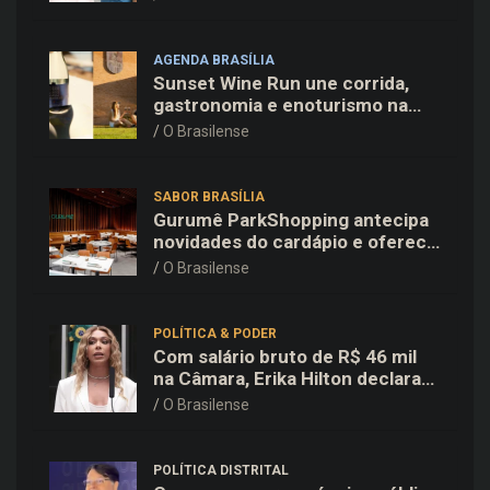
AGENDA BRASÍLIA
Sunset Wine Run une corrida,
gastronomia e enoturismo na
Vinícola Brasília
O Brasilense
SABOR BRASÍLIA
Gurumê ParkShopping antecipa
novidades do cardápio e oferece
25% de desconto no delivery
O Brasilense
para o Dia dos Pais
POLÍTICA & PODER
Com salário bruto de R$ 46 mil
na Câmara, Erika Hilton declara
patrimônio de R$ 15,9 mil ao TSE
O Brasilense
POLÍTICA DISTRITAL