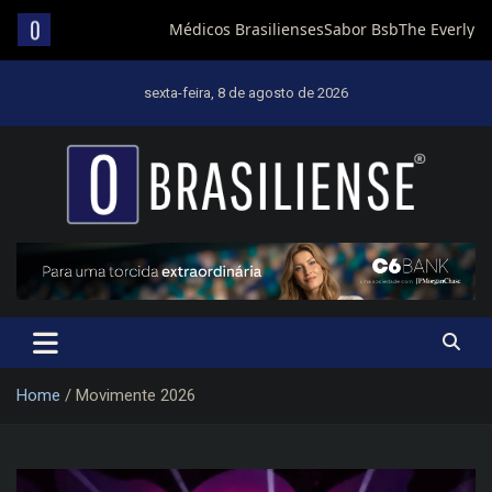
Skip
to
sexta-feira, 8 de agosto de 2026
content
Um diário de notícias que trabalha por Brasília
Home
Movimente 2026