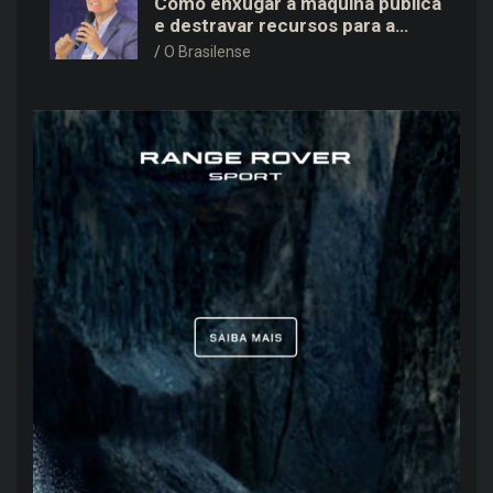
Como enxugar a máquina pública
e destravar recursos para a
saúde e educação no DF
O Brasilense