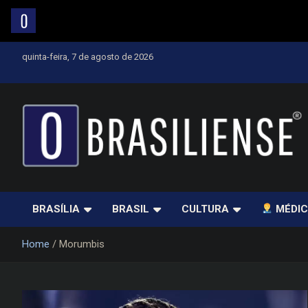
Skip
quinta-feira, 7 de agosto de 2026
to
content
Um diário de notícias que trabalha por Brasília
BRASÍLIA
BRASIL
CULTURA
MÉDIC
Home
Morumbis