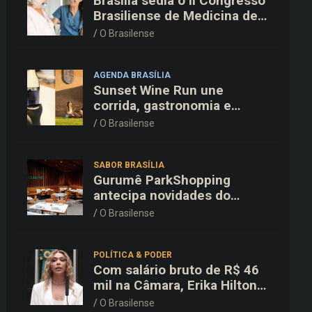
Brasília sedia o II Congresso
Brasiliense de Medicina de
Família e Comunidade na
O Brasilense
Fiocruz
AGENDA BRASÍLIA
Sunset Wine Run une
corrida, gastronomia e
enoturismo na Vinícola
O Brasilense
Brasília
SABOR BRASÍLIA
Gurumê ParkShopping
antecipa novidades do
cardápio e oferece 25% de
O Brasilense
desconto no delivery para o
Dia dos Pais
POLÍTICA & PODER
Com salário bruto de R$ 46
mil na Câmara, Erika Hilton
declara patrimônio de R$
O Brasilense