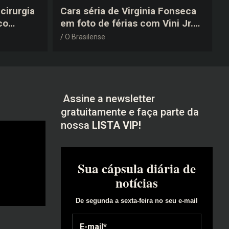
cirurgia
Cara séria de Virginia Fonseca
co
em foto de férias com Vini Jr.
após a
vira piada na web: “Não
O Brasilense
disfarçou”
Assine a newsletter
gratuitamente e faça parte da
nossa
LISTA VIP!
Sua cápsula diária de
notícias
De segunda a sexta-feira no seu e-mail