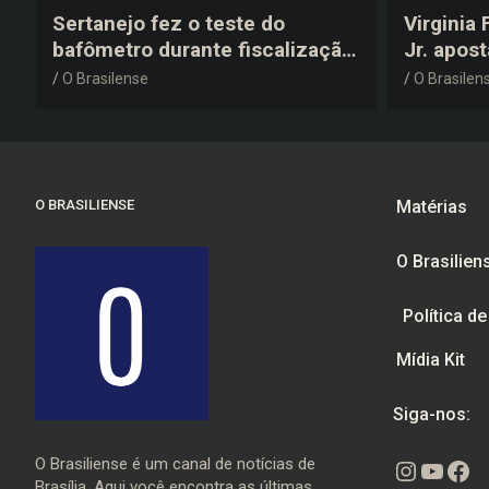
Sertanejo fez o teste do
Virginia
bafômetro durante fiscalização
Jr. apos
na estrada, deu resultado
anos 200
O Brasilense
O Brasilen
negativo e elogiou o trabalho
despedid
dos agentes de trânsito
O BRASILIENSE
Matérias
O Brasilien
Política d
Mídia Kit
Siga-nos:
O Brasiliense é um canal de notícias de
Instagr
Youtu
Fac
Brasília. Aqui você encontra as últimas