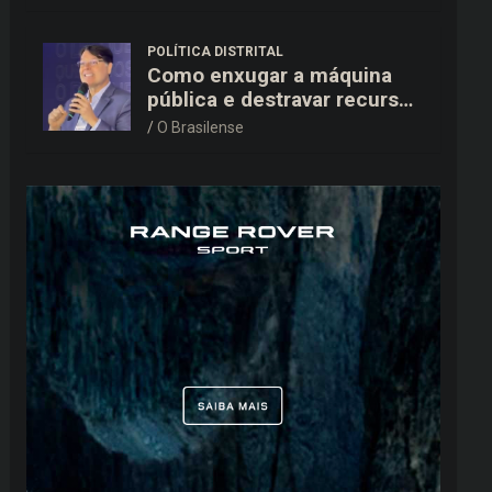
15,9 mil ao TSE
POLÍTICA DISTRITAL
Como enxugar a máquina
pública e destravar recursos
para a saúde e educação no
O Brasilense
DF