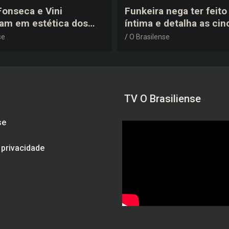
 Fonseca e Vini
Funkeira nega ter feito 
tam em estética dos
íntima e detalha as cin
0 em festa de
plásticas que realizou 
se
O Brasilense
a do jogador
gravidez
TV O Brasiliense
se
e privacidade
am
be
ebook