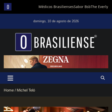
Skip
to
domingo, 10 de agosto de 2026
content
Um diário de notícias que trabalha por Brasília
Home
Michel Teló