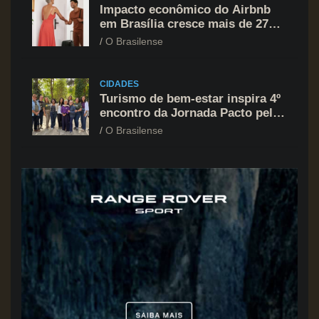
Impacto econômico do Airbnb
em Brasília cresce mais de 27%
e atinge R$ 1,6 bilhão
O Brasilense
CIDADES
Turismo de bem-estar inspira 4º
encontro da Jornada Pacto pelo
Turismo promovido pelo
O Brasilense
Instituto Bancorbrás e Sebrae-
DF