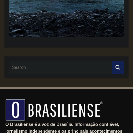
S
e
a
r
c
h
O Brasiliense é a voz de Brasília. Informação confiável,
jornalismo independente e os principais acontecimentos