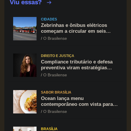
CIDADES
Zebrinhas e ônibus elétricos
começam a circular em seis
regiões administrativas do DF
O Brasilense
DIREITO E JUSTIÇA
Compliance tributário e defesa
preventiva viram estratégias
indispensáveis para expansão
O Brasilense
empresarial com segurança
jurídica
SABOR BRASÍLIA
Ocean lança menu
contemporâneo com vista para o
Lago Paranoá no Restaurant
O Brasilense
Week
BRASÍLIA