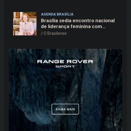
Kiko Caputo
AGENDA BRASÍLIA
Brasília sedia encontro nacional
de liderança feminina com
Janete Vaz, Carla Fonseca e
O Brasilense
grandes nomes do mercado