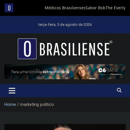
Skip
to
terça-feira, 5 de agosto de 2026
content
Um diário de notícias que trabalha por Brasília
Home
marketing político