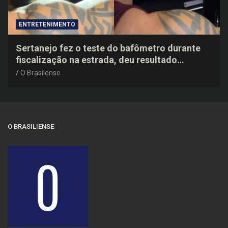
ENTRETENIMENTO
Sertanejo fez o teste do bafômetro durante
fiscalização na estrada, deu resultado
negativo e elogiou o trabalho dos agentes de
O Brasilense
trânsito
O BRASILIENSE