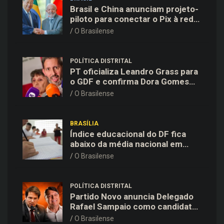
Brasil e China anunciam projeto-
piloto para conectar o Pix à rede
de pagamentos chinesa
O Brasilense
POLÍTICA DISTRITAL
PT oficializa Leandro Grass para
o GDF e confirma Dora Gomes
como vice na chapa majoritária
O Brasilense
BRASÍLIA
Índice educacional do DF fica
abaixo da média nacional em
todas as etapas de ensino,
O Brasilense
aponta Ideb
POLÍTICA DISTRITAL
Partido Novo anuncia Delegado
Rafael Sampaio como candidato
a vice-governador na chapa de
O Brasilense