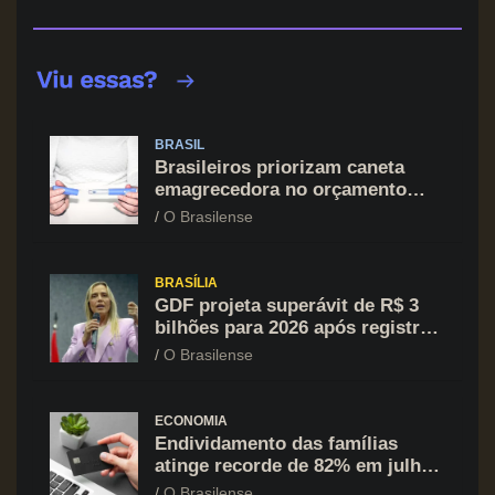
BRASIL
Brasileiros priorizam caneta
emagrecedora no orçamento
mesmo em situação de aperto
O Brasilense
financeiro
BRASÍLIA
GDF projeta superávit de R$ 3
bilhões para 2026 após registrar
recuo no déficit
O Brasilense
ECONOMIA
Endividamento das famílias
atinge recorde de 82% em julho;
cartão de crédito segue como
O Brasilense