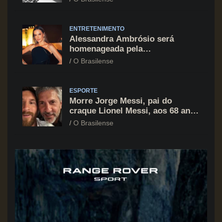
principal vilão
ENTRETENIMENTO
Alessandra Ambrósio será
homenageada pela
BrazilFoundation no New York
O Brasilense
Gala 2026
ESPORTE
Morre Jorge Messi, pai do
craque Lionel Messi, aos 68 anos
na Argentina
O Brasilense