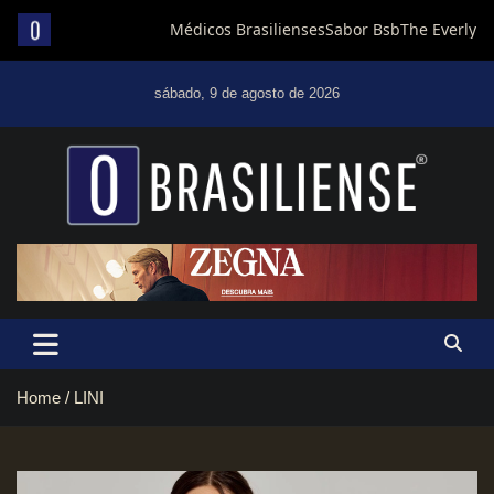
Skip
to
sábado, 9 de agosto de 2026
content
Um diário de notícias que trabalha por Brasília
Home
LINI