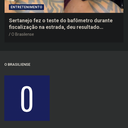
ENTRETENIMENTO
Sertanejo fez o teste do bafômetro durante
fiscalização na estrada, deu resultado
negativo e elogiou o trabalho dos agentes de
O Brasilense
trânsito
O BRASILIENSE