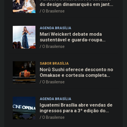
do design dinamarquês em jantar
exclusivo no restaurante Daphne
O Brasilense
em Copenhague
AGENDA BRASÍLIA
Mari Weickert debate moda
sustentável e guarda-roupa
inteligente no ParkShopping
O Brasilense
SABOR BRASÍLIA
Norū Sushi oferece desconto no
Omakase e cortesia completa
para os pais neste domingo
O Brasilense
(09/08)
AGENDA BRASÍLIA
Iguatemi Brasília abre vendas de
ingressos para a 3ª edição do
Cine Open Air
O Brasilense