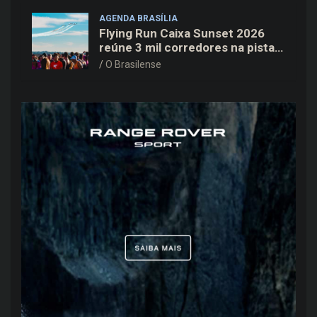
AGENDA BRASÍLIA
Flying Run Caixa Sunset 2026
reúne 3 mil corredores na pista
do Aeroporto de Brasília neste
O Brasilense
sábado (8)