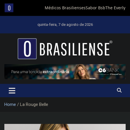
Skip
to
quinta-feira, 7 de agosto de 2026
content
Um diário de notícias que trabalha por Brasília
Home
La Rouge Belle