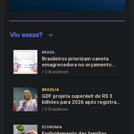
BRASIL
Brasileiros priorizam caneta
emagrecedora no orçamento
mesmo em situação de aperto
O Brasilense
financeiro
BRASÍLIA
GDF projeta superávit de R$ 3
bilhões para 2026 após registrar
recuo no déficit
O Brasilense
ECONOMIA
Endividamento das famílias