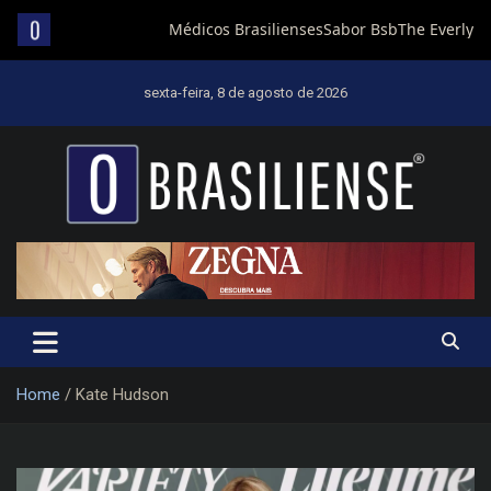
Skip
to
sexta-feira, 8 de agosto de 2026
content
Um diário de notícias que trabalha por Brasília
Home
Kate Hudson