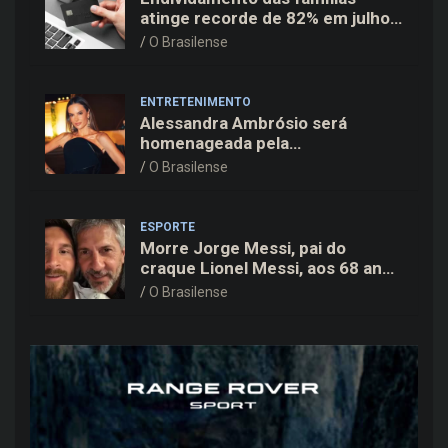
atinge recorde de 82% em julho;
cartão de crédito segue como
O Brasilense
principal vilão
ENTRETENIMENTO
Alessandra Ambrósio será
homenageada pela
BrazilFoundation no New York
O Brasilense
Gala 2026
ESPORTE
Morre Jorge Messi, pai do
craque Lionel Messi, aos 68 anos
na Argentina
O Brasilense