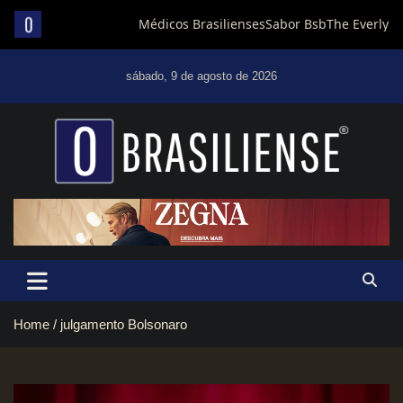
Skip
to
sábado, 9 de agosto de 2026
content
Um diário de notícias que trabalha por Brasília
Home
julgamento Bolsonaro