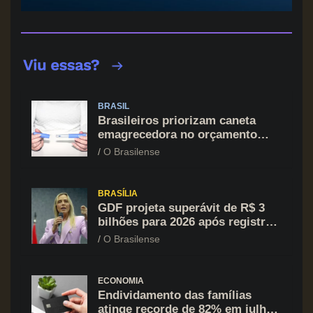
BRASIL
Brasileiros priorizam caneta
emagrecedora no orçamento
mesmo em situação de aperto
O Brasilense
financeiro
BRASÍLIA
GDF projeta superávit de R$ 3
bilhões para 2026 após registrar
recuo no déficit
O Brasilense
ECONOMIA
Endividamento das famílias
atinge recorde de 82% em julho;