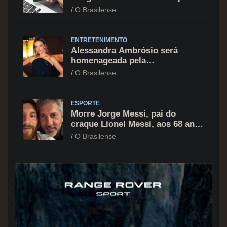
cartão de crédito segue como
O Brasilense
principal vilão
ENTRETENIMENTO
Alessandra Ambrósio será
homenageada pela
BrazilFoundation no New York
O Brasilense
Gala 2026
ESPORTE
Morre Jorge Messi, pai do
craque Lionel Messi, aos 68 anos
na Argentina
O Brasilense