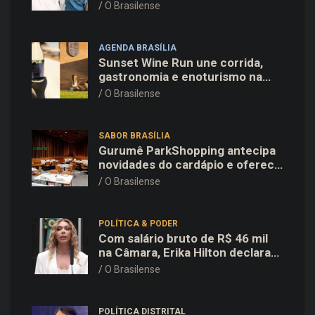
Família e Comunidade na Fiocruz
O Brasilense
AGENDA BRASÍLIA
Sunset Wine Run une corrida,
gastronomia e enoturismo na
Vinícola Brasília
O Brasilense
SABOR BRASÍLIA
Gurumê ParkShopping antecipa
novidades do cardápio e oferece
25% de desconto no delivery
O Brasilense
para o Dia dos Pais
POLÍTICA & PODER
Com salário bruto de R$ 46 mil
na Câmara, Erika Hilton declara
patrimônio de R$ 15,9 mil ao TSE
O Brasilense
POLÍTICA DISTRITAL