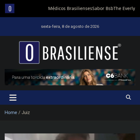
Skip
to
sexta-feira, 8 de agosto de 2026
content
Um diário de notícias que trabalha por Brasília
Home
Juiz