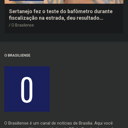
Sertanejo fez o teste do bafômetro durante
fiscalização na estrada, deu resultado
negativo e elogiou o trabalho dos agentes de
O Brasilense
trânsito
O BRASILIENSE
O Brasiliense é um canal de notícias de Brasília. Aqui você