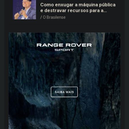
Como enxugar a máquina pública
e destravar recursos para a
saúde e educação no DF
O Brasilense