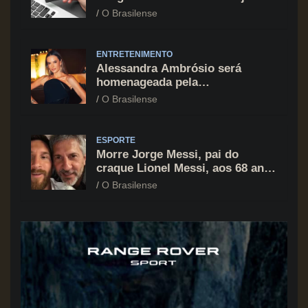
cartão de crédito segue como
O Brasilense
principal vilão
ENTRETENIMENTO
Alessandra Ambrósio será
homenageada pela
BrazilFoundation no New York
O Brasilense
Gala 2026
ESPORTE
Morre Jorge Messi, pai do
craque Lionel Messi, aos 68 anos
na Argentina
O Brasilense