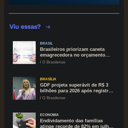
BRASIL
Brasileiros priorizam caneta
emagrecedora no orçamento
mesmo em situação de aperto
O Brasilense
financeiro
BRASÍLIA
GDF projeta superávit de R$ 3
bilhões para 2026 após registrar
recuo no déficit
O Brasilense
ECONOMIA
Endividamento das famílias
atinge recorde de 82% em julho;