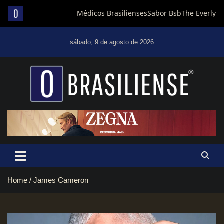
Skip
to
sábado, 9 de agosto de 2026
content
Um diário de notícias que trabalha por Brasília
Home
James Cameron