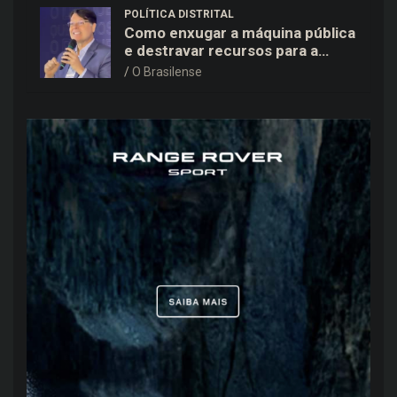
POLÍTICA DISTRITAL
Como enxugar a máquina pública
e destravar recursos para a
saúde e educação no DF
O Brasilense