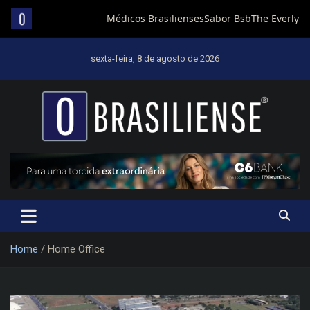
Skip
to
sexta-feira, 8 de agosto de 2026
content
Um diário de notícias que trabalha por Brasília
Home
Home Office