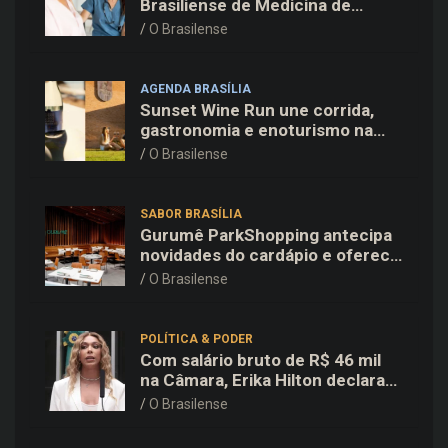
Brasiliense de Medicina de
Família e Comunidade na Fiocruz
O Brasilense
AGENDA BRASÍLIA
Sunset Wine Run une corrida,
gastronomia e enoturismo na
Vinícola Brasília
O Brasilense
SABOR BRASÍLIA
Gurumê ParkShopping antecipa
novidades do cardápio e oferece
25% de desconto no delivery
O Brasilense
para o Dia dos Pais
POLÍTICA & PODER
Com salário bruto de R$ 46 mil
na Câmara, Erika Hilton declara
patrimônio de R$ 15,9 mil ao TSE
O Brasilense