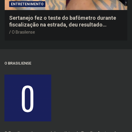
ENTRETENIMENTO
Sertanejo fez o teste do bafômetro durante
fiscalização na estrada, deu resultado
negativo e elogiou o trabalho dos agentes de
O Brasilense
trânsito
O BRASILIENSE