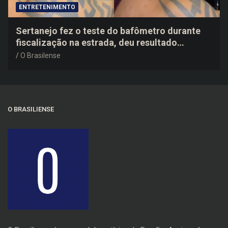
ENTRETENIMENTO
Sertanejo fez o teste do bafômetro durante
fiscalização na estrada, deu resultado
negativo e elogiou o trabalho dos agentes de
O Brasilense
trânsito
O BRASILIENSE