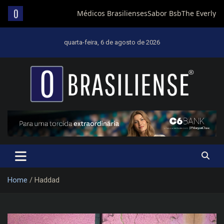
Skip
to
quarta-feira, 6 de agosto de 2026
content
Um diário de notícias que trabalha por Brasília
Home
Haddad