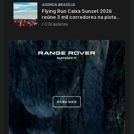
AGENDA BRASÍLIA
Flying Run Caixa Sunset 2026
reúne 3 mil corredores na pista
do Aeroporto de Brasília neste
O Brasilense
sábado (8)