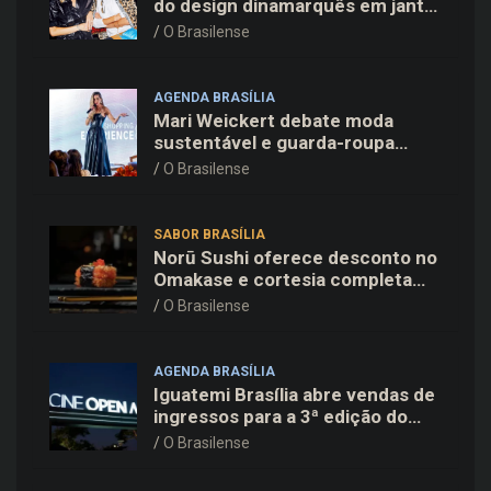
do design dinamarquês em jantar
exclusivo no restaurante Daphne
O Brasilense
em Copenhague
AGENDA BRASÍLIA
Mari Weickert debate moda
sustentável e guarda-roupa
inteligente no ParkShopping
O Brasilense
SABOR BRASÍLIA
Norū Sushi oferece desconto no
Omakase e cortesia completa
para os pais neste domingo
O Brasilense
(09/08)
AGENDA BRASÍLIA
Iguatemi Brasília abre vendas de
ingressos para a 3ª edição do
Cine Open Air
O Brasilense