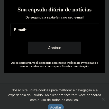
Sua cápsula diária de notícias
De segunda a sexta-feira no seu e-mail
Ao se cadastrar, você concorda com nossa Política de Privacidade e
com o uso dos seus dados para fins de comunicação.
Nosso site utiliza cookies para melhorar a navegação e a
experiência do usuário. Ao clicar em "aceitar", você concorda
com o uso de todos os cookies.
Copyright© 2025 | Design by: The Everly Growth Agency |
Powered by: R+W Capital
Aceitar