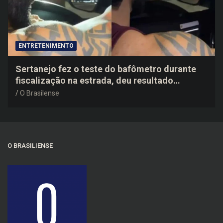
ENTRETENIMENTO
Sertanejo fez o teste do bafômetro durante
fiscalização na estrada, deu resultado
negativo e elogiou o trabalho dos agentes de
O Brasilense
trânsito
O BRASILIENSE