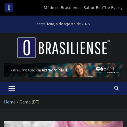
Skip
to
terça-feira, 5 de agosto de 2026
content
Um diário de notícias que trabalha por Brasília
Home
Gama (DF)