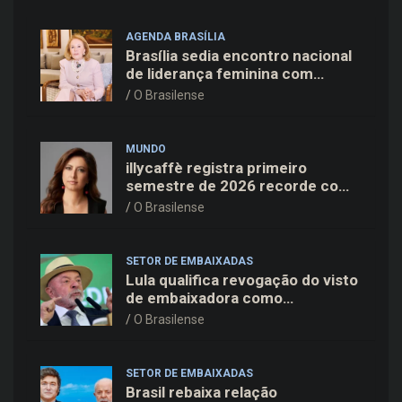
AGENDA BRASÍLIA
Brasília sedia encontro nacional
de liderança feminina com
Janete Vaz, Carla Fonseca e
O Brasilense
grandes nomes do mercado
MUNDO
illycaffè registra primeiro
semestre de 2026 recorde com
alta de 19% na receita e EBITDA
O Brasilense
em dois dígitos
SETOR DE EMBAIXADAS
Lula qualifica revogação do visto
de embaixadora como
“irresponsável” e critica pressão
O Brasilense
de Washington
SETOR DE EMBAIXADAS
Brasil rebaixa relação