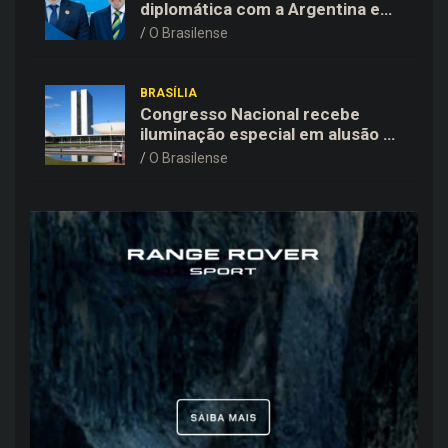
diplomática com a Argentina e
mantém embaixador em Brasília
O Brasilense
BRASÍLIA
Congresso Nacional recebe
iluminação especial em alusão ao
Agosto Branco, mês de
O Brasilense
conscientização sobre o câncer
de pulmão