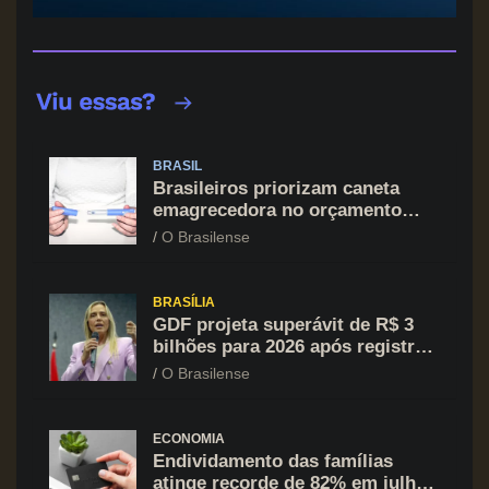
BRASIL
Brasileiros priorizam caneta
emagrecedora no orçamento
mesmo em situação de aperto
O Brasilense
financeiro
BRASÍLIA
GDF projeta superávit de R$ 3
bilhões para 2026 após registrar
recuo no déficit
O Brasilense
ECONOMIA
Endividamento das famílias
atinge recorde de 82% em julho;