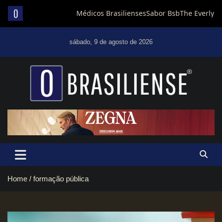
Skip
to
sábado, 9 de agosto de 2026
content
Um diário de notícias que trabalha por Brasília
Home
formação pública