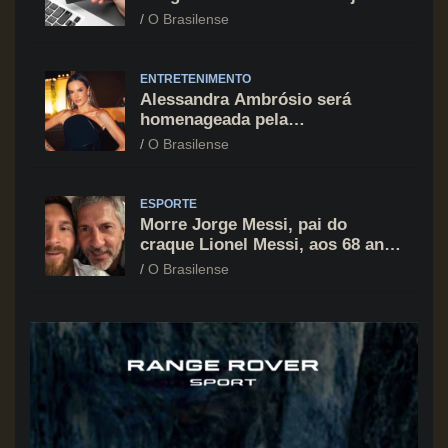
cartão de crédito segue como
O Brasilense
principal vilão
ENTRETENIMENTO
Alessandra Ambrósio será
homenageada pela
BrazilFoundation no New York
O Brasilense
Gala 2026
ESPORTE
Morre Jorge Messi, pai do
craque Lionel Messi, aos 68 anos
na Argentina
O Brasilense