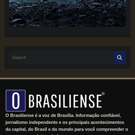
S
e
a
r
c
h
O Brasiliense é a voz de Brasília. Informação confiável,
jornalismo independente e os principais acontecimentos
da capital, do Brasil e do mundo para você compreender o