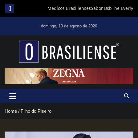
Skip
to
domingo, 10 de agosto de 2026
content
Um diário de notícias que trabalha por Brasília
Home
Filho do Piseiro