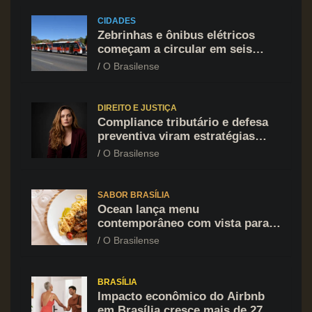
CIDADES
Zebrinhas e ônibus elétricos
começam a circular em seis
regiões administrativas do DF
O Brasilense
DIREITO E JUSTIÇA
Compliance tributário e defesa
preventiva viram estratégias
indispensáveis para expansão
O Brasilense
empresarial com segurança
jurídica
SABOR BRASÍLIA
Ocean lança menu
contemporâneo com vista para o
Lago Paranoá no Restaurant
O Brasilense
Week
BRASÍLIA
Impacto econômico do Airbnb
em Brasília cresce mais de 27%