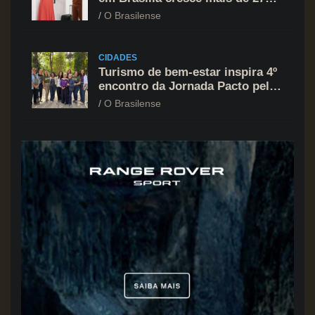
e atinge R$ 1,6 bilhão
O Brasilense
CIDADES
Turismo de bem-estar inspira 4º
encontro da Jornada Pacto pelo
Turismo promovido pelo
O Brasilense
Instituto Bancorbrás e Sebrae-
DF