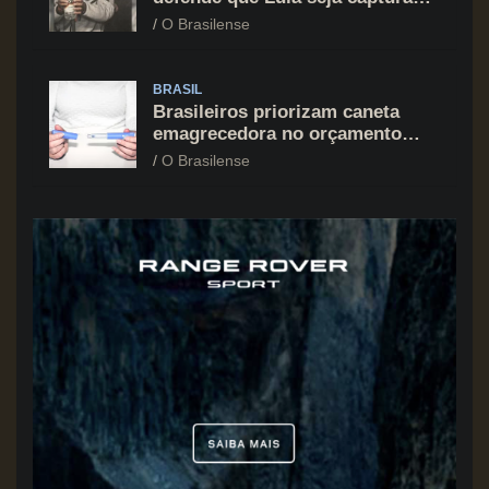
assim como Nicolás Maduro
O Brasilense
BRASIL
Brasileiros priorizam caneta
emagrecedora no orçamento
mesmo em situação de aperto
O Brasilense
financeiro