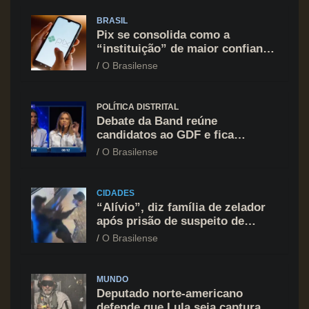
BRASIL
Pix se consolida como a
“instituição” de maior confiança
do brasileiro, supera Igreja e
O Brasilense
Forças Armadas
POLÍTICA DISTRITAL
Debate da Band reúne
candidatos ao GDF e fica
marcado por ofensiva contra
O Brasilense
Celina Leão
CIDADES
“Alívio”, diz família de zelador
após prisão de suspeito de
agressão na Asa Norte
O Brasilense
MUNDO
Deputado norte-americano
defende que Lula seja capturado