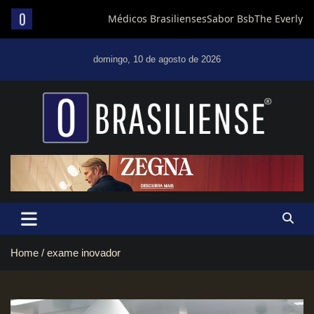
Skip
to
domingo, 10 de agosto de 2026
content
Um diário de notícias que trabalha por Brasília
Home
exame inovador