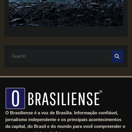
S
e
a
r
c
h
O Brasiliense é a voz de Brasília. Informação confiável,
jornalismo independente e os principais acontecimentos
da capital, do Brasil e do mundo para você compreender o