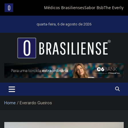
Skip
to
quarta-feira, 6 de agosto de 2026
content
Um diário de notícias que trabalha por Brasília
Home
Everardo Gueiros