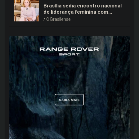
Brasília sedia encontro nacional
de liderança feminina com
Janete Vaz, Carla Fonseca e
O Brasilense
grandes nomes do mercado