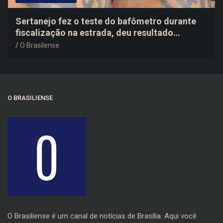
Sertanejo fez o teste do bafômetro durante
fiscalização na estrada, deu resultado
negativo e elogiou o trabalho dos agentes de
O Brasilense
trânsito
O BRASILIENSE
O Brasiliense é um canal de notícias de Brasília. Aqui você