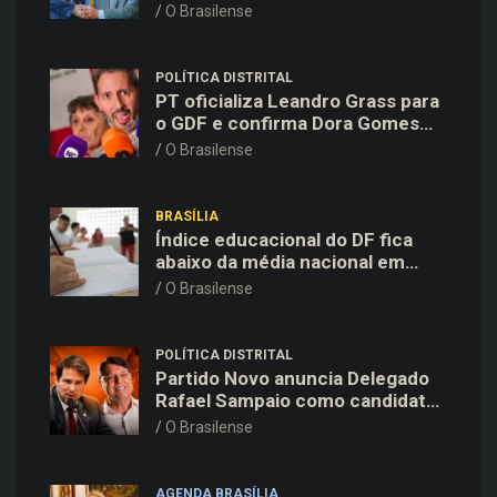
de pagamentos chinesa
O Brasilense
POLÍTICA DISTRITAL
PT oficializa Leandro Grass para
o GDF e confirma Dora Gomes
como vice na chapa majoritária
O Brasilense
BRASÍLIA
Índice educacional do DF fica
abaixo da média nacional em
todas as etapas de ensino,
O Brasilense
aponta Ideb
POLÍTICA DISTRITAL
Partido Novo anuncia Delegado
Rafael Sampaio como candidato
a vice-governador na chapa de
O Brasilense
Kiko Caputo
AGENDA BRASÍLIA