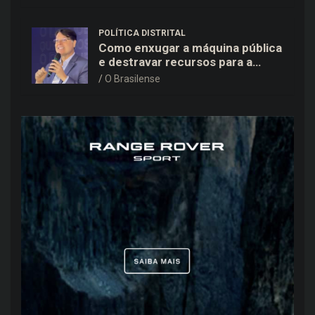
POLÍTICA DISTRITAL
Como enxugar a máquina pública
e destravar recursos para a
saúde e educação no DF
O Brasilense