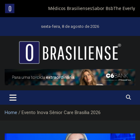
Skip
to
sexta-feira, 8 de agosto de 2026
content
Um diário de notícias que trabalha por Brasília
Home
Evento Inova Sênior Care Brasília 2026