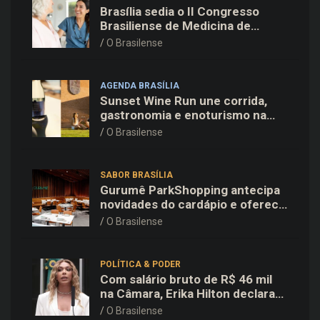
Brasília sedia o II Congresso
Brasiliense de Medicina de
Família e Comunidade na Fiocruz
O Brasilense
AGENDA BRASÍLIA
Sunset Wine Run une corrida,
gastronomia e enoturismo na
Vinícola Brasília
O Brasilense
SABOR BRASÍLIA
Gurumê ParkShopping antecipa
novidades do cardápio e oferece
25% de desconto no delivery
O Brasilense
para o Dia dos Pais
POLÍTICA & PODER
Com salário bruto de R$ 46 mil
na Câmara, Erika Hilton declara
patrimônio de R$ 15,9 mil ao TSE
O Brasilense