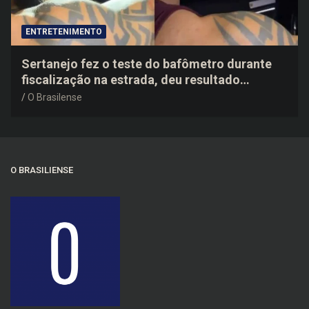
ENTRETENIMENTO
Sertanejo fez o teste do bafômetro durante
fiscalização na estrada, deu resultado
negativo e elogiou o trabalho dos agentes de
O Brasilense
trânsito
O BRASILIENSE