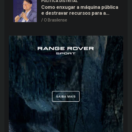
POLÍTICA DISTRITAL
Como enxugar a máquina pública
e destravar recursos para a
saúde e educação no DF
O Brasilense