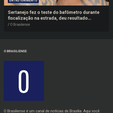
ENTRETENIMENTO
Sertanejo fez o teste do bafômetro durante
fiscalização na estrada, deu resultado
negativo e elogiou o trabalho dos agentes de
O Brasilense
trânsito
O BRASILIENSE
O Brasiliense é um canal de notícias de Brasília. Aqui você