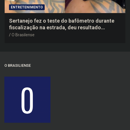
ENTRETENIMENTO
Sertanejo fez o teste do bafômetro durante
fiscalização na estrada, deu resultado
negativo e elogiou o trabalho dos agentes de
O Brasilense
trânsito
O BRASILIENSE