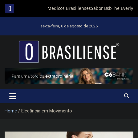
Skip
to
sexta-feira, 8 de agosto de 2026
content
Um diário de notícias que trabalha por Brasília
Home
Elegância em Movimento