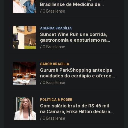
Brasiliense de Medicina de
Família e Comunidade na Fiocruz
O Brasilense
AGENDA BRASÍLIA
Sunset Wine Run une corrida,
gastronomia e enoturismo na
Vinícola Brasília
O Brasilense
SABOR BRASÍLIA
Gurumê ParkShopping antecipa
novidades do cardápio e oferece
25% de desconto no delivery
O Brasilense
para o Dia dos Pais
POLÍTICA & PODER
Com salário bruto de R$ 46 mil
na Câmara, Erika Hilton declara
patrimônio de R$ 15,9 mil ao TSE
O Brasilense