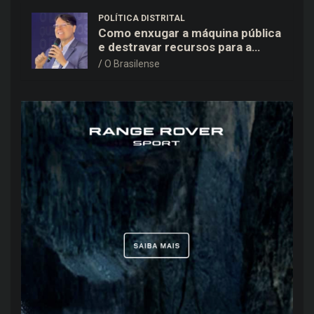
POLÍTICA DISTRITAL
Como enxugar a máquina pública
e destravar recursos para a
saúde e educação no DF
O Brasilense