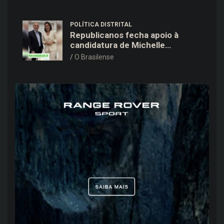
POLÍTICA DISTRITAL
Republicanos fecha apoio à
candidatura de Michelle
Bolsonaro ao Senado no DF
O Brasilense