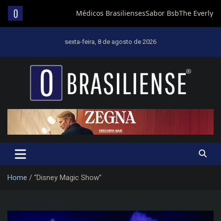
Skip
to
sexta-feira, 8 de agosto de 2026
content
Um diário de notícias que trabalha por Brasília
Home
“Disney Magic Show”