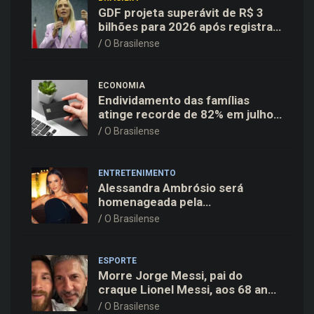
GDF projeta superávit de R$ 3
bilhões para 2026 após registrar
recuo no déficit
O Brasilense
ECONOMIA
Endividamento das famílias
atinge recorde de 82% em julho;
cartão de crédito segue como
O Brasilense
principal vilão
ENTRETENIMENTO
Alessandra Ambrósio será
homenageada pela
BrazilFoundation no New York
O Brasilense
Gala 2026
ESPORTE
Morre Jorge Messi, pai do
craque Lionel Messi, aos 68 anos
na Argentina
O Brasilense