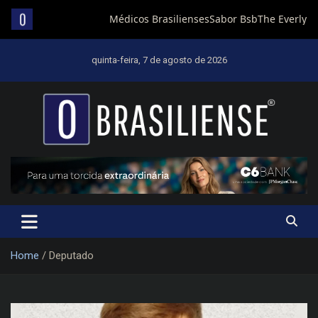
Skip
to
quinta-feira, 7 de agosto de 2026
content
Um diário de notícias que trabalha por Brasília
Home
Deputado