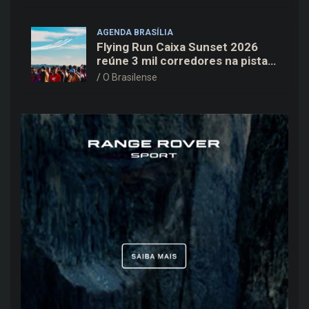
AGENDA BRASÍLIA
Flying Run Caixa Sunset 2026
reúne 3 mil corredores na pista
do Aeroporto de Brasília neste
O Brasilense
sábado (8)