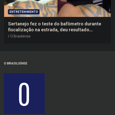
ENTRETENIMENTO
Sertanejo fez o teste do bafômetro durante
fiscalização na estrada, deu resultado
negativo e elogiou o trabalho dos agentes de
O Brasilense
trânsito
O BRASILIENSE