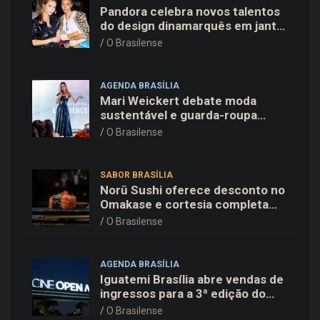
Pandora celebra novos talentos
do design dinamarquês em jantar
exclusivo no restaurante Daphne
O Brasilense
em Copenhague
AGENDA BRASÍLIA
Mari Weickert debate moda
sustentável e guarda-roupa
inteligente no ParkShopping
O Brasilense
SABOR BRASÍLIA
Norū Sushi oferece desconto no
Omakase e cortesia completa
para os pais neste domingo
O Brasilense
(09/08)
AGENDA BRASÍLIA
Iguatemi Brasília abre vendas de
ingressos para a 3ª edição do
Cine Open Air
O Brasilense