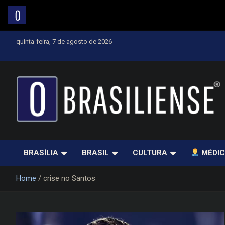
Skip
quinta-feira, 7 de agosto de 2026
to
content
Um diário de notícias que trabalha por Brasília
BRASÍLIA
BRASIL
CULTURA
MÉDIC
Home
crise no Santos