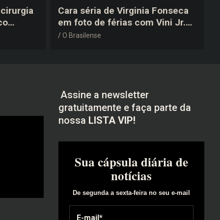
cirurgia
Cara séria de Virginia Fonseca
co
em foto de férias com Vini Jr.
após a
vira piada na web: “Não
O Brasilense
disfarçou”
Assine a newsletter
gratuitamente e faça parte da
nossa
LISTA VIP!
Sua cápsula diária de
notícias
De segunda a sexta-feira no seu e-mail