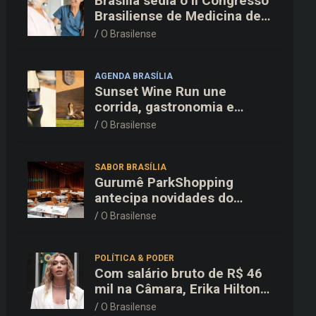
Brasília sedia o II Congresso
Brasiliense de Medicina de
Família e Comunidade na
O Brasilense
Fiocruz
AGENDA BRASÍLIA
Sunset Wine Run une
corrida, gastronomia e
enoturismo na Vinícola
O Brasilense
Brasília
SABOR BRASÍLIA
Gurumê ParkShopping
antecipa novidades do
cardápio e oferece 25% de
O Brasilense
desconto no delivery para o
Dia dos Pais
POLÍTICA & PODER
Com salário bruto de R$ 46
mil na Câmara, Erika Hilton
declara patrimônio de R$
O Brasilense