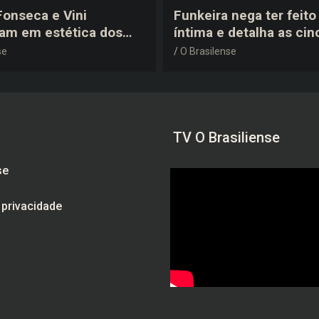
 Fonseca e Vini
Funkeira nega ter feito 
tam em estética dos
íntima e detalha as cin
0 em festa de
plásticas que realizou 
se
O Brasilense
a do jogador
gravidez
TV O Brasiliense
se
e privacidade
am
be
ebook