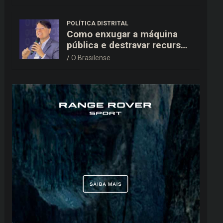
15,9 mil ao TSE
POLÍTICA DISTRITAL
Como enxugar a máquina
pública e destravar recursos
para a saúde e educação no
O Brasilense
DF