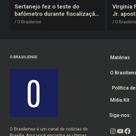
Sertanejo fez o teste do
Virginia
bafômetro durante fiscalização
Jr. apos
na estrada, deu resultado
anos 200
O Brasilense
O Brasilen
negativo e elogiou o trabalho
despedid
dos agentes de trânsito
O BRASILIENSE
Matérias
O Brasilien
Política d
Mídia Kit
Siga-nos:
O Brasiliense é um canal de notícias de
Instagr
Youtu
Fac
Brasília. Aqui você encontra as últimas