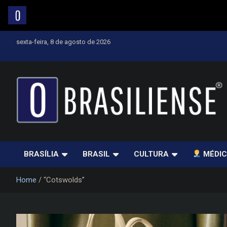
Skip
sexta-feira, 8 de agosto de 2026
to
content
Um diário de notícias que trabalha por Brasília
BRASÍLIA
BRASIL
CULTURA
MÉDIC
Home
“Cotswolds”