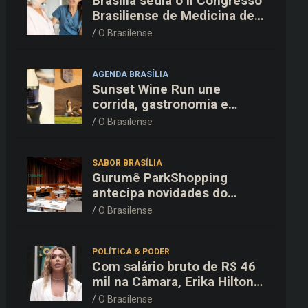
Brasília sedia o II Congresso
Brasiliense de Medicina de
Família e Comunidade na
O Brasilense
Fiocruz
AGENDA BRASÍLIA
Sunset Wine Run une
corrida, gastronomia e
enoturismo na Vinícola
O Brasilense
Brasília
SABOR BRASÍLIA
Gurumê ParkShopping
antecipa novidades do
cardápio e oferece 25% de
O Brasilense
desconto no delivery para o
Dia dos Pais
POLÍTICA & PODER
Com salário bruto de R$ 46
mil na Câmara, Erika Hilton
declara patrimônio de R$
O Brasilense