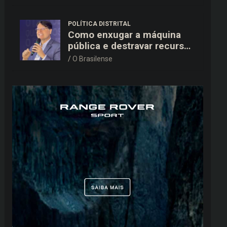
15,9 mil ao TSE
POLÍTICA DISTRITAL
Como enxugar a máquina
pública e destravar recursos
para a saúde e educação no
O Brasilense
DF