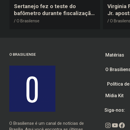
Sertanejo fez o teste do
Virginia
bafômetro durante fiscalização
Jr. apos
na estrada, deu resultado
anos 200
O Brasilense
O Brasilen
negativo e elogiou o trabalho
despedid
dos agentes de trânsito
O BRASILIENSE
Matérias
O Brasilien
Política d
Mídia Kit
Siga-nos:
O Brasiliense é um canal de notícias de
Instagr
Youtu
Fac
Brasília. Aqui você encontra as últimas