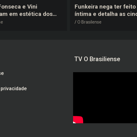
 Fonseca e Vini
Funkeira nega ter feito 
tam em estética dos
íntima e detalha as cin
0 em festa de
plásticas que realizou 
se
O Brasilense
a do jogador
gravidez
TV O Brasiliense
se
e privacidade
am
be
ebook