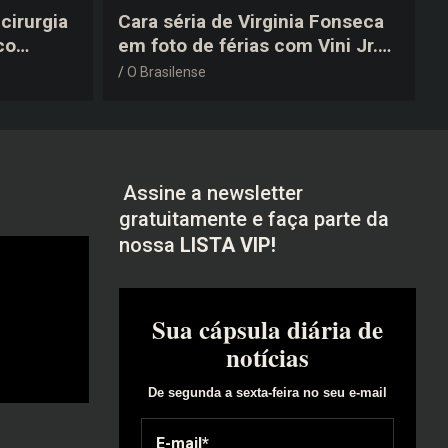
cirurgia
Cara séria de Virginia Fonseca
co
em foto de férias com Vini Jr.
após a
vira piada na web: “Não
O Brasilense
disfarçou”
Assine a newsletter
gratuitamente e faça parte da
nossa
LISTA VIP!
Sua cápsula diária de
notícias
De segunda a sexta-feira no seu e-mail