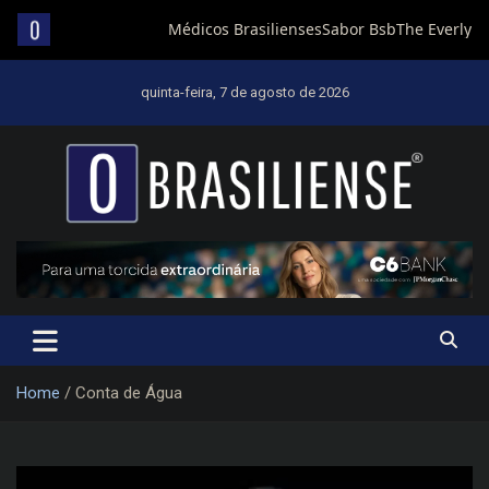
Skip
to
quinta-feira, 7 de agosto de 2026
content
Um diário de notícias que trabalha por Brasília
Home
Conta de Água