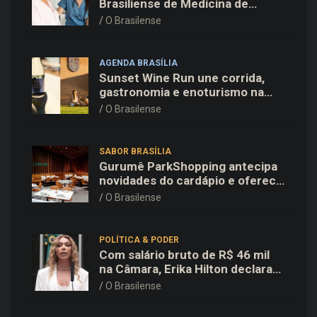
Brasiliense de Medicina de
Família e Comunidade na Fiocruz
O Brasilense
AGENDA BRASÍLIA
Sunset Wine Run une corrida,
gastronomia e enoturismo na
Vinícola Brasília
O Brasilense
SABOR BRASÍLIA
Gurumê ParkShopping antecipa
novidades do cardápio e oferece
25% de desconto no delivery
O Brasilense
para o Dia dos Pais
POLÍTICA & PODER
Com salário bruto de R$ 46 mil
na Câmara, Erika Hilton declara
patrimônio de R$ 15,9 mil ao TSE
O Brasilense