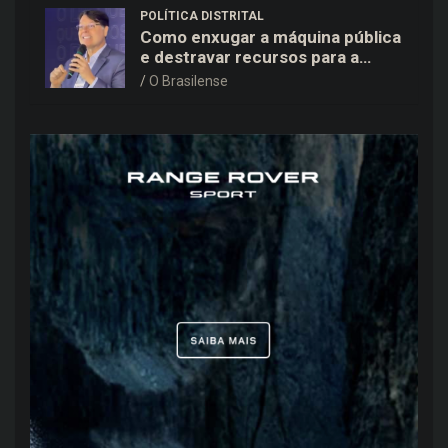
POLÍTICA DISTRITAL
Como enxugar a máquina pública
e destravar recursos para a
saúde e educação no DF
O Brasilense