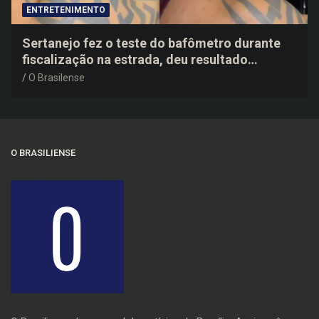
ENTRETENIMENTO
Sertanejo fez o teste do bafômetro durante
fiscalização na estrada, deu resultado
negativo e elogiou o trabalho dos agentes de
O Brasilense
trânsito
O BRASILIENSE