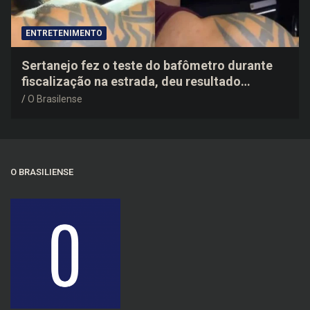
ENTRETENIMENTO
Sertanejo fez o teste do bafômetro durante
fiscalização na estrada, deu resultado
negativo e elogiou o trabalho dos agentes de
O Brasilense
trânsito
O BRASILIENSE