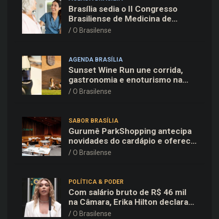
Brasília sedia o II Congresso
Brasiliense de Medicina de
Família e Comunidade na Fiocruz
O Brasilense
AGENDA BRASÍLIA
Sunset Wine Run une corrida,
gastronomia e enoturismo na
Vinícola Brasília
O Brasilense
SABOR BRASÍLIA
Gurumê ParkShopping antecipa
novidades do cardápio e oferece
25% de desconto no delivery
O Brasilense
para o Dia dos Pais
POLÍTICA & PODER
Com salário bruto de R$ 46 mil
na Câmara, Erika Hilton declara
patrimônio de R$ 15,9 mil ao TSE
O Brasilense