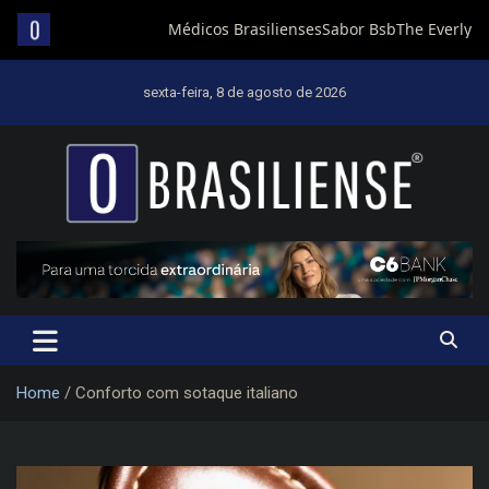
Skip
to
sexta-feira, 8 de agosto de 2026
content
Um diário de notícias que trabalha por Brasília
Home
Conforto com sotaque italiano