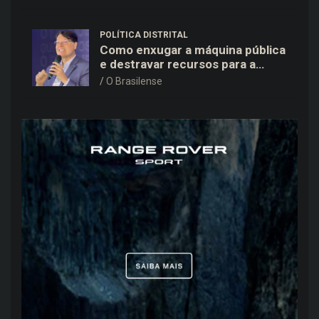
POLÍTICA DISTRITAL
Como enxugar a máquina pública
e destravar recursos para a
saúde e educação no DF
O Brasilense