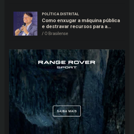
POLÍTICA DISTRITAL
Como enxugar a máquina pública
e destravar recursos para a
saúde e educação no DF
O Brasilense