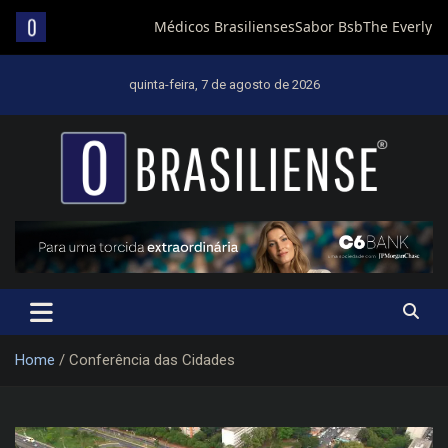
Skip
to
quinta-feira, 7 de agosto de 2026
content
Um diário de notícias que trabalha por Brasília
Home
Conferência das Cidades