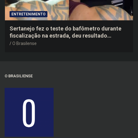
ENTRETENIMENTO
Sertanejo fez o teste do bafômetro durante
fiscalização na estrada, deu resultado
negativo e elogiou o trabalho dos agentes de
O Brasilense
trânsito
O BRASILIENSE