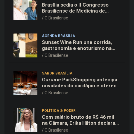
Brasília sedia o II Congresso
Brasiliense de Medicina de
Família e Comunidade na Fiocruz
O Brasilense
AGENDA BRASÍLIA
Sunset Wine Run une corrida,
gastronomia e enoturismo na
Vinícola Brasília
O Brasilense
SABOR BRASÍLIA
Gurumê ParkShopping antecipa
novidades do cardápio e oferece
25% de desconto no delivery
O Brasilense
para o Dia dos Pais
POLÍTICA & PODER
Com salário bruto de R$ 46 mil
na Câmara, Erika Hilton declara
patrimônio de R$ 15,9 mil ao TSE
O Brasilense