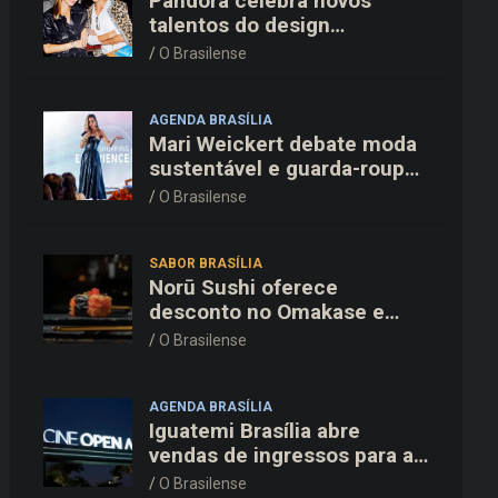
Pandora celebra novos
talentos do design
dinamarquês em jantar
O Brasilense
exclusivo no restaurante
Daphne em Copenhague
AGENDA BRASÍLIA
Mari Weickert debate moda
sustentável e guarda-roupa
inteligente no ParkShopping
O Brasilense
SABOR BRASÍLIA
Norū Sushi oferece
desconto no Omakase e
cortesia completa para os
O Brasilense
pais neste domingo (09/08)
AGENDA BRASÍLIA
Iguatemi Brasília abre
vendas de ingressos para a
3ª edição do Cine Open Air
O Brasilense