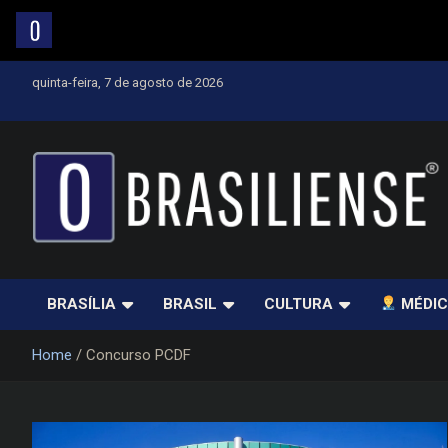
Skip
quinta-feira, 7 de agosto de 2026
to
content
Um diário de notícias que trabalha por Brasília
BRASÍLIA
BRASIL
CULTURA
MÉDIC
Home
Concurso PCDF