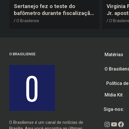
Sertanejo fez o teste do
Virginia
bafômetro durante fiscalização
Jr. apos
na estrada, deu resultado
anos 200
O Brasilense
O Brasilen
negativo e elogiou o trabalho
despedid
dos agentes de trânsito
O BRASILIENSE
Matérias
O Brasilien
Política d
Mídia Kit
Siga-nos:
O Brasiliense é um canal de notícias de
Instagr
Youtu
Fac
Brasília. Aqui você encontra as últimas