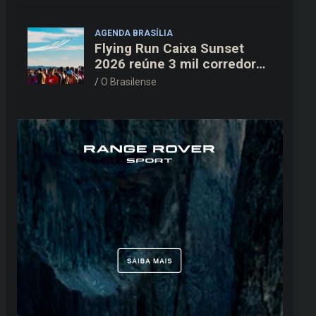
AGENDA BRASÍLIA
Flying Run Caixa Sunset
2026 reúne 3 mil corredores
na pista do Aeroporto de
O Brasilense
Brasília neste sábado (8)