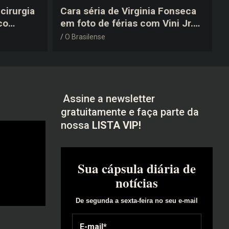
cirurgia
Cara séria de Virginia Fonseca
co
em foto de férias com Vini Jr.
após a
vira piada na web: “Não
O Brasilense
disfarçou”
Assine a newsletter
gratuitamente e faça parte da
nossa
LISTA VIP!
Sua cápsula diária de
notícias
De segunda a sexta-feira no seu e-mail