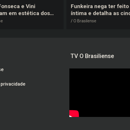
 Fonseca e Vini
Funkeira nega ter feito 
tam em estética dos
íntima e detalha as cin
0 em festa de
plásticas que realizou 
se
O Brasilense
a do jogador
gravidez
TV O Brasiliense
se
e privacidade
am
be
ebook