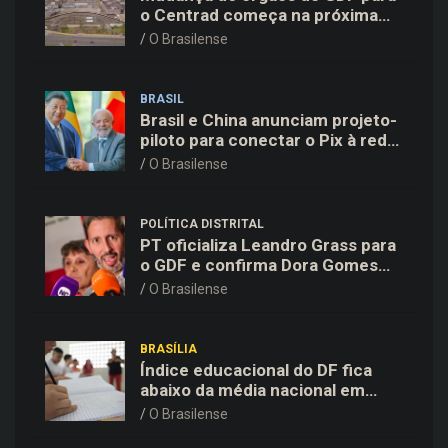
o Centrad começa na próxima
semana, anuncia Celina Leão
O Brasilense
BRASIL
Brasil e China anunciam projeto-
piloto para conectar o Pix à rede
de pagamentos chinesa
O Brasilense
POLÍTICA DISTRITAL
PT oficializa Leandro Grass para
o GDF e confirma Dora Gomes
como vice na chapa majoritária
O Brasilense
BRASÍLIA
Índice educacional do DF fica
abaixo da média nacional em
todas as etapas de ensino,
O Brasilense
aponta Ideb