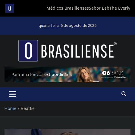
Skip
to
quarta-feira, 6 de agosto de 2026
content
Um diário de notícias que trabalha por Brasília
Home
Beattie