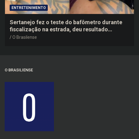
ENTRETENIMENTO
Sertanejo fez o teste do bafômetro durante
fiscalização na estrada, deu resultado
negativo e elogiou o trabalho dos agentes de
O Brasilense
trânsito
O BRASILIENSE