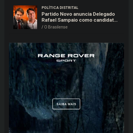
POLÍTICA DISTRITAL
Partido Novo anuncia Delegado
Rafael Sampaio como candidato
a vice-governador na chapa de
O Brasilense
Kiko Caputo