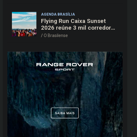
AGENDA BRASÍLIA
Flying Run Caixa Sunset
2026 reúne 3 mil corredores
na pista do Aeroporto de
O Brasilense
Brasília neste sábado (8)