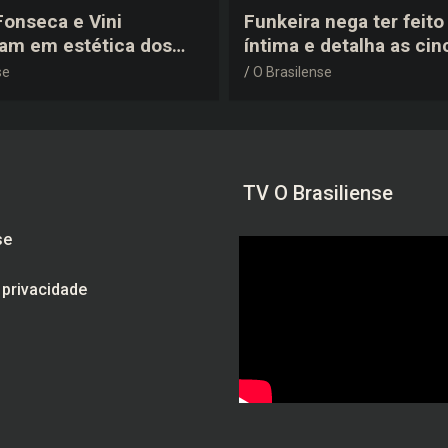
 Fonseca e Vini
Funkeira nega ter feito 
tam em estética dos
íntima e detalha as cin
0 em festa de
plásticas que realizou 
se
O Brasilense
a do jogador
gravidez
TV O Brasiliense
se
e privacidade
am
be
ebook