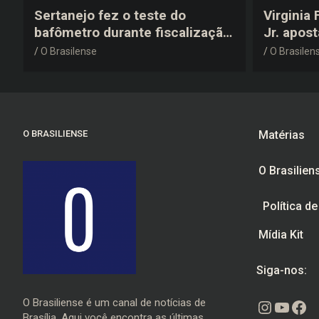
Sertanejo fez o teste do
Virginia
bafômetro durante fiscalização
Jr. apos
na estrada, deu resultado
anos 200
O Brasilense
O Brasilen
negativo e elogiou o trabalho
despedid
dos agentes de trânsito
O BRASILIENSE
Matérias
O Brasilien
Política d
Mídia Kit
Siga-nos:
O Brasiliense é um canal de notícias de
Instagr
Youtu
Fac
Brasília. Aqui você encontra as últimas