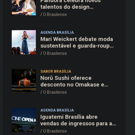
Pandora celebra novos
talentos do design
dinamarquês em jantar
O Brasilense
exclusivo no restaurante
Daphne em Copenhague
AGENDA BRASÍLIA
Mari Weickert debate moda
sustentável e guarda-roupa
inteligente no ParkShopping
O Brasilense
SABOR BRASÍLIA
Norū Sushi oferece
desconto no Omakase e
cortesia completa para os
O Brasilense
pais neste domingo (09/08)
AGENDA BRASÍLIA
Iguatemi Brasília abre
vendas de ingressos para a
3ª edição do Cine Open Air
O Brasilense