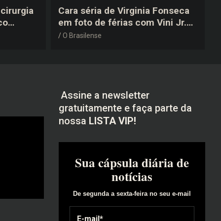
cirurgia
Cara séria de Virginia Fonseca
co
em foto de férias com Vini Jr.
após a
vira piada na web: “Não
O Brasilense
disfarçou”
Assine a newsletter
gratuitamente e faça parte da
nossa
LISTA VIP!
Sua cápsula diária de
notícias
De segunda a sexta-feira no seu e-mail