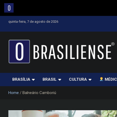
Skip
quinta-feira, 7 de agosto de 2026
to
content
Um diário de notícias que trabalha por Brasília
BRASÍLIA
BRASIL
CULTURA
MÉDIC
Home
Balneário Camboriú