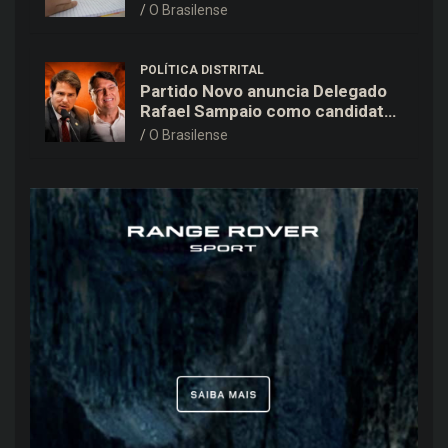
todas as etapas de ensino,
O Brasilense
aponta Ideb
POLÍTICA DISTRITAL
Partido Novo anuncia Delegado
Rafael Sampaio como candidato
a vice-governador na chapa de
O Brasilense
Kiko Caputo