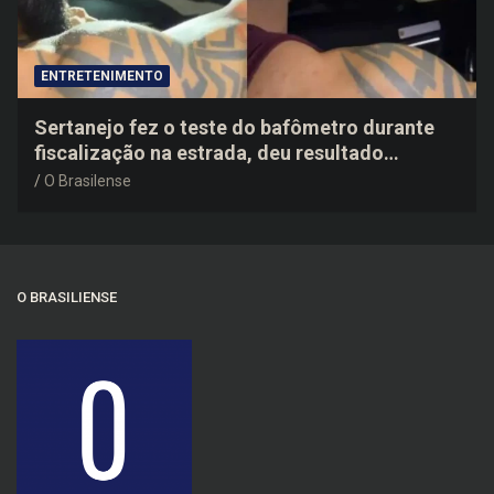
ENTRETENIMENTO
Sertanejo fez o teste do bafômetro durante
fiscalização na estrada, deu resultado
negativo e elogiou o trabalho dos agentes de
O Brasilense
trânsito
O BRASILIENSE