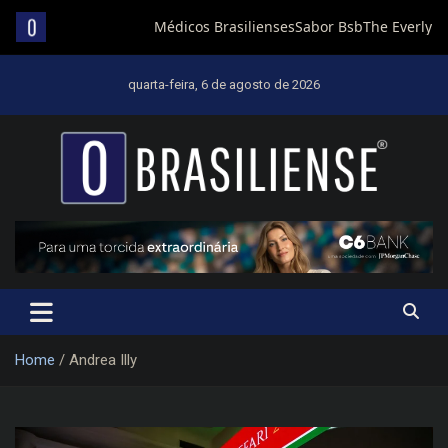
Skip
to
quarta-feira, 6 de agosto de 2026
content
Um diário de notícias que trabalha por Brasília
Home
Andrea Illy