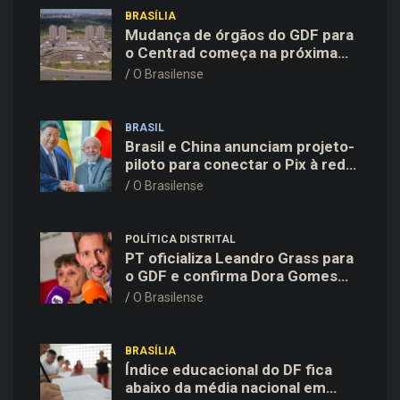
BRASÍLIA
Mudança de órgãos do GDF para
o Centrad começa na próxima
semana, anuncia Celina Leão
O Brasilense
BRASIL
Brasil e China anunciam projeto-
piloto para conectar o Pix à rede
de pagamentos chinesa
O Brasilense
POLÍTICA DISTRITAL
PT oficializa Leandro Grass para
o GDF e confirma Dora Gomes
como vice na chapa majoritária
O Brasilense
BRASÍLIA
Índice educacional do DF fica
abaixo da média nacional em