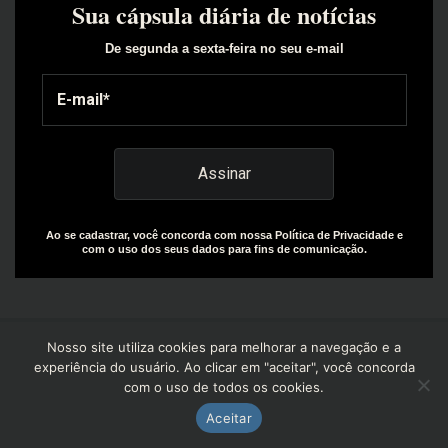
Sua cápsula diária de notícias
De segunda a sexta-feira no seu e-mail
Ao se cadastrar, você concorda com nossa Política de Privacidade e
com o uso dos seus dados para fins de comunicação.
Nosso site utiliza cookies para melhorar a navegação e a
experiência do usuário. Ao clicar em "aceitar", você concorda
com o uso de todos os cookies.
Copyright© 2025 | Design by: The Everly Growth Agency |
Powered by: R+W Capital
Aceitar