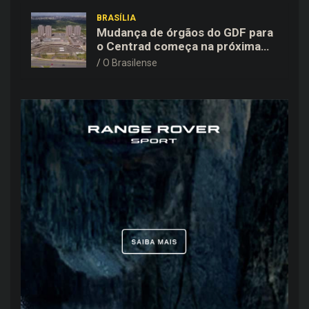
BRASÍLIA
Mudança de órgãos do GDF para
o Centrad começa na próxima
semana, anuncia Celina Leão
O Brasilense