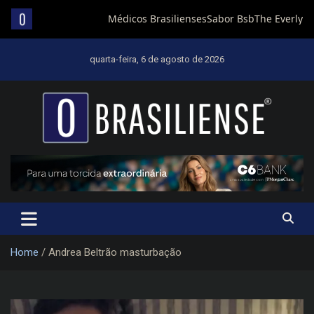
Skip
to
quarta-feira, 6 de agosto de 2026
content
Um diário de notícias que trabalha por Brasília
Home
Andrea Beltrão masturbação