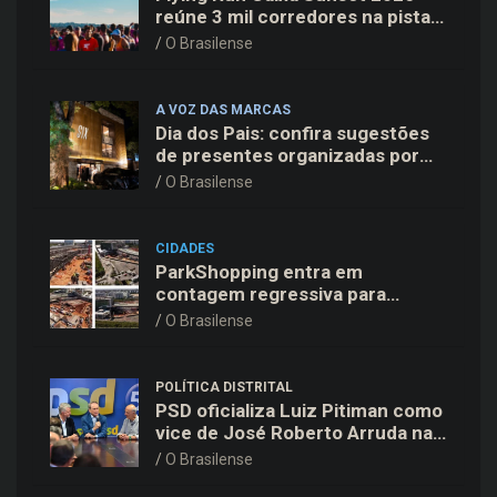
reúne 3 mil corredores na pista
do Aeroporto de Brasília neste
O Brasilense
sábado (8)
A VOZ DAS MARCAS
Dia dos Pais: confira sugestões
de presentes organizadas por
faixas de preço
O Brasilense
CIDADES
ParkShopping entra em
contagem regressiva para
inaugurar 10ª Expansão em 18
O Brasilense
de novembro
POLÍTICA DISTRITAL
PSD oficializa Luiz Pitiman como
vice de José Roberto Arruda na
corrida pelo GDF
O Brasilense