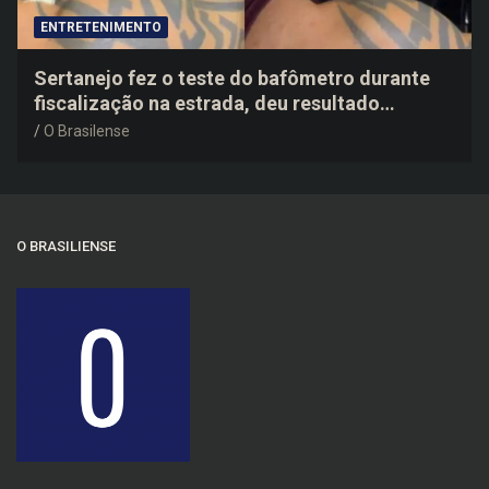
ENTRETENIMENTO
Sertanejo fez o teste do bafômetro durante
fiscalização na estrada, deu resultado
negativo e elogiou o trabalho dos agentes de
O Brasilense
trânsito
O BRASILIENSE