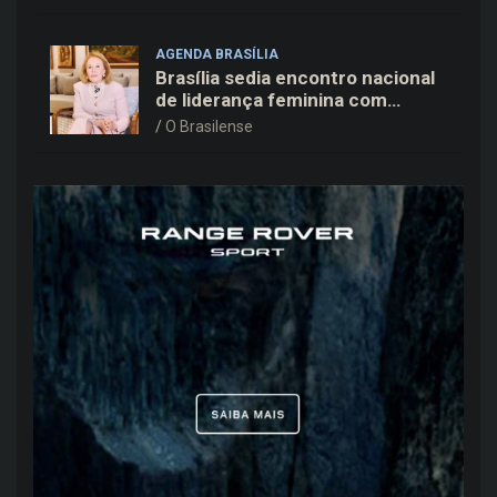
Kiko Caputo
AGENDA BRASÍLIA
Brasília sedia encontro nacional
de liderança feminina com
Janete Vaz, Carla Fonseca e
O Brasilense
grandes nomes do mercado