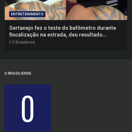
ENTRETENIMENTO
Sertanejo fez o teste do bafômetro durante
fiscalização na estrada, deu resultado
negativo e elogiou o trabalho dos agentes de
O Brasilense
trânsito
O BRASILIENSE