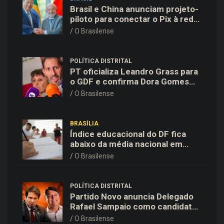
Brasil e China anunciam projeto-
piloto para conectar o Pix à rede
de pagamentos chinesa
O Brasilense
POLÍTICA DISTRITAL
PT oficializa Leandro Grass para
o GDF e confirma Dora Gomes
como vice na chapa majoritária
O Brasilense
BRASÍLIA
Índice educacional do DF fica
abaixo da média nacional em
todas as etapas de ensino,
O Brasilense
aponta Ideb
POLÍTICA DISTRITAL
Partido Novo anuncia Delegado
Rafael Sampaio como candidato
a vice-governador na chapa de
O Brasilense