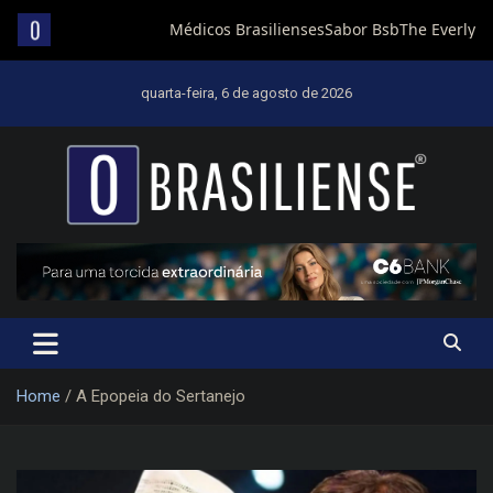
Skip
to
quarta-feira, 6 de agosto de 2026
content
Um diário de notícias que trabalha por Brasília
Home
A Epopeia do Sertanejo